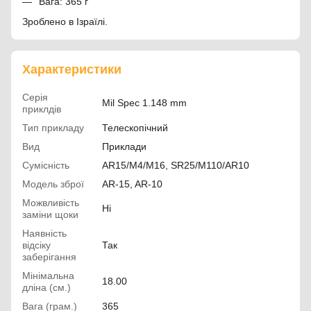
Вага: 365 г
Зроблено в Ізраїлі.
Характеристики
Серія
Mil Spec 1.148 mm
приклдів
Тип прикладу
Телескопічний
Вид
Приклади
Сумісність
AR15/M4/M16, SR25/M110/AR10
Модель зброї
AR-15, AR-10
Можвливість
Ні
заміни щоки
Наявність
відсіку
Так
заберігання
Мінімальна
18.00
дліна (см.)
Вага (грам.)
365