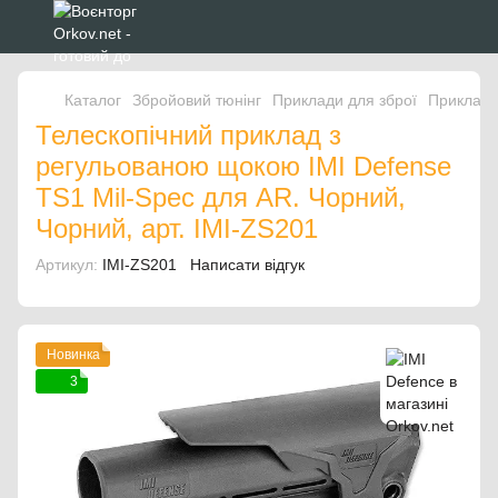
Каталог
Збройовий тюнінг
Приклади для зброї
Приклади
Телескопічний приклад з
регульованою щокою IMI Defense
TS1 Mil-Spec для AR. Чорний,
Чорний, арт. IMI-ZS201
Артикул:
IMI-ZS201
Написати відгук
Новинка
3