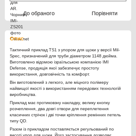
До обраного
Порівняти
Опис
Тактичний приклад TS1 з упором для щоки у версії Mil-
Spec, призначений для труби діаметром 1148 дюйма.
Виготовлено відомою ізраїльською компанією IMI
Defense, продукція якої забезпечує простоту
використання, довговічність та комфорт.
Він виготовлений з легкого, але міцного полімеру
найвищої якості з використанням передових технологій
виробництва.
Приклад має протиковзну накладку, велику кнопку
розчеплення, два довгі отвори для переплетення
класичних стрічок і дві точки кріплення ремінних петель
типу QD.
Разом із прикладом поставляється регульований по
висоті упор для щоки. Його застосування дозволяє