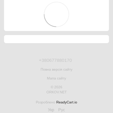
+380677880170
Повна версія сайту
Мапа сайту
© 2026
ORKOV.NET
Розроблено
ReadyCart.io
Укр
Рус