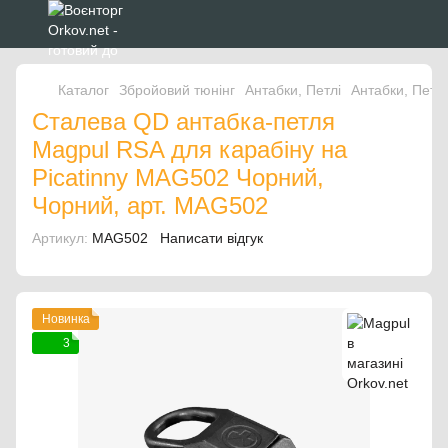
Каталог
Збройовий тюнінг
Антабки, Петлі
Антабки, Петл
Сталева QD антабка-петля
Magpul RSA для карабіну на
Picatinny MAG502 Чорний,
Чорний, арт. MAG502
Артикул:
MAG502
Написати відгук
Новинка
3