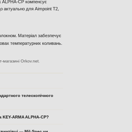
к ALPHA-CP компенсує
о актуально для Aimpoint T2,
олокном. Матеріал забезпечує
умовах температурних коливань.
-магазині Orkov.net.
ндартного телескопічного
ада KEY-ARMA ALPHA-CP?
винтівці — Mil-Spec чи