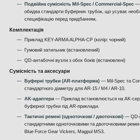
Подвійна сумісність Mil-Spec / Commercial-Spec
— 
обидва стандарти буферних трубок, що усуває необх
специфікацію перед придбанням.
Комплектація
Приклад KEY-ARMA ALPHA-CP (колір: чорний)
Гумовий затильник (встановлений)
QD-антабочні вузли з обох боків (встановлені)
Сумісність та аксесуари
Буферні трубки (AR-платформа)
— Mil-Spec та Co
стандартного діаметру для AR-15 / M4 / AR-10.
AK-адаптери
— Приклад встановлюється на AK-сері
буферної трубки під AR-приклади.
Тактичні ремені (одноточкові / двоточкові)
— QD-пе
стандартними одноточковими та двоточковими реме
Blue Force Gear Vickers, Magpul MS3.