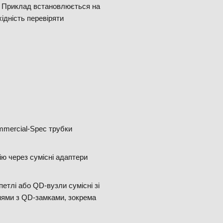
Приклад встановлюється на
ідність перевіряти
mmercial-Spec трубки
ю через сумісні адаптери
тлі або QD-вузли сумісні зі
нями з QD-замками, зокрема