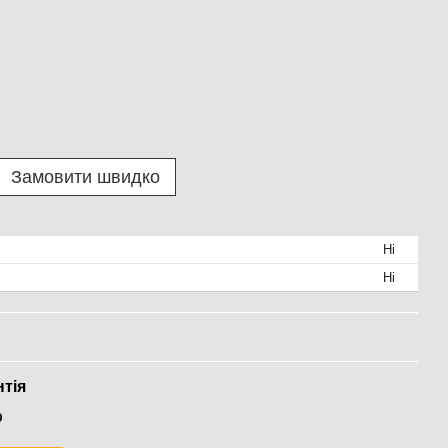
Замовити швидко
Ні
Ні
нтія
р