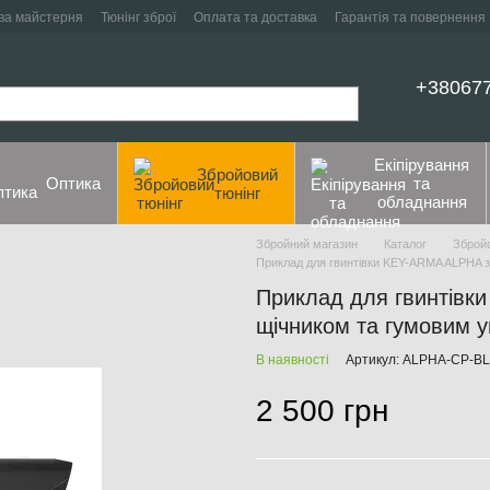
ва майстерня
Тюнінг зброї
Оплата та доставка
Гарантія та повернення
+38067
Екіпірування
Збройовий
Оптика
та
тюнінг
обладнання
Збройний магазин
Каталог
Збройо
Приклад для гвинтівки KEY-ARMA ALPHA 
Приклад для гвинтівк
щічником та гумовим у
В наявності
Артикул: ALPHA-CP-B
2 500 грн