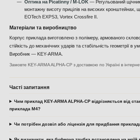
Оптика на Picatinny / M-LOK
— Регульований щічни
монтажну висоту прицілів на високих кронштейнах, щ
EOTech EXPS3, Vortex Crossfire II.
Матеріали та виробництво
Корпус приклада виготовлено з полімеру, армованого склов
стійкість до механічних ударів та стабільність геометрії в 
Виробник — KEY-ARMA.
Замовте KEY-ARMA ALPHA-CP з доставкою по Україні в інтернет
Часті запитання
Чим приклад KEY-ARMA ALPHA-CP відрізняється від ста
приклада M4?
Чи потрібен дозвіл або ліцензія для придбання прикл
Як визначити, яка буферна трубка встановлена на моїй г