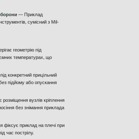
оборони
— Приклад
струментів, сумісний з Mil-
рігає геометрію під
'ємних температурах, що
під конкретний прицільний
без підйому або опускання
 розміщення вузлів кріплення
осіння без знімання приклада
 фіксує приклад на плечі при
ід час пострілу.