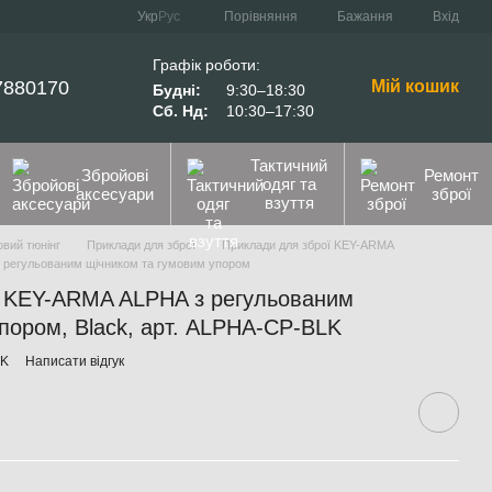
Порівняння
Укр
Рус
Бажання
Вхід
Графік роботи:
7880170
Мій кошик
Будні:
9:30–18:30
Сб. Нд:
10:30–17:30
Тактичний
Збройові
Ремонт
одяг та
аксесуари
зброї
взуття
вий тюнінг
Приклади для зброї
Приклади для зброї KEY-ARMA
з регульованим щічником та гумовим упором
и KEY-ARMA ALPHA з регульованим
пором, Black, арт. ALPHA-CP-BLK
LK
Написати відгук