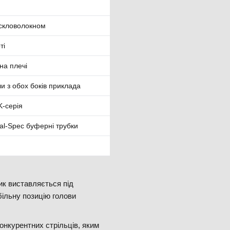
скловолокном
ті
на плечі
и з обох боків приклада
K-серія
al-Spec буферні трубки
к виставляється під
ільну позицію голови
нкурентних стрільців, яким