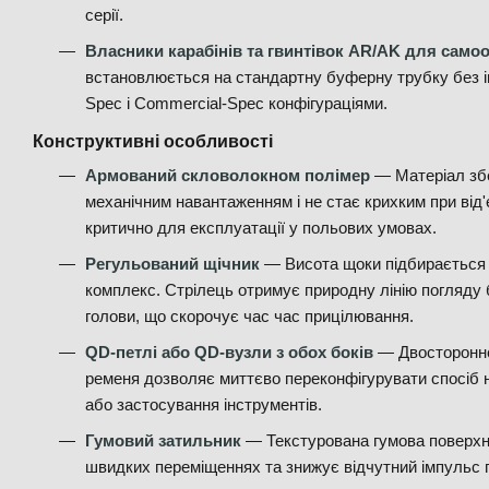
серії.
Власники карабінів та гвинтівок AR/AK для само
встановлюється на стандартну буферну трубку без ін
Spec і Commercial-Spec конфігураціями.
Конструктивні особливості
Армований скловолокном полімер
— Матеріал збе
механічним навантаженням і не стає крихким при від
критично для експлуатації у польових умовах.
Регульований щічник
— Висота щоки підбирається 
комплекс. Стрілець отримує природну лінію погляду 
голови, що скорочує час час прицілювання.
QD-петлі або QD-вузли з обох боків
— Двостороннє
ременя дозволяє миттєво переконфігурувати спосіб н
або застосування інструментів.
Гумовий затильник
— Текстурована гумова поверхня
швидких переміщеннях та знижує відчутний імпульс п