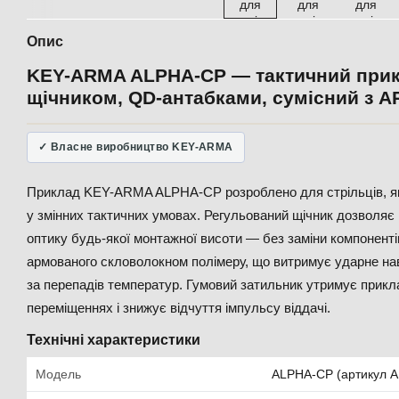
Опис
KEY-ARMA ALPHA-CP — тактичний прик
щічником, QD-антабками, сумісний з AR
✓ Власне виробництво KEY-ARMA
Приклад KEY-ARMA ALPHA-CP розроблено для стрільців, як
у змінних тактичних умовах. Регульований щічник дозволяє
оптику будь-якої монтажної висоти — без заміни компоненті
армованого скловолокном полімеру, що витримує ударне на
за перепадів температур. Гумовий затильник утримує прикл
переміщеннях і знижує відчуття імпульсу віддачі.
Технічні характеристики
Модель
ALPHA-CP (артикул 