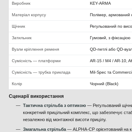
Виробник
KEY-ARMA
Матеріал корпусу
Полімер, армований 
Щічник
Регульований по висо
Затильник
Гумовий, з фіксацією 
Вузли кріплення ременя
QD-петлі або QD-вузл
Сумісність — платформи
AR-15 / M4 / AR-10, A
Сумісність — трубка приклада
Mil-Spec та Commerci
Колір
Чорний (Black)
Сценарії використання
Тактична стрільба з оптикою
— Регульований щічни
конкретний прицільний комплекс, що забезпечує стаб
незалежно від монтажної висоти прицілу.
Змагальна стрільба
— ALPHA-CP орієнтований на ко