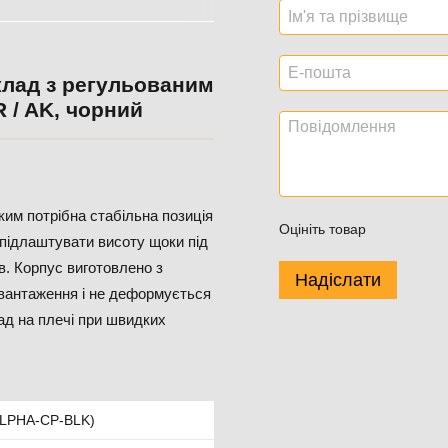
лад з регульованим
 / AK, чорний
им потрібна стабільна позиція
Оцініть товар
 підлаштувати висоту щоки під
в. Корпус виготовлено з
Надіслати
вантаження і не деформується
ад на плечі при швидких
ALPHA-CP-BLK)