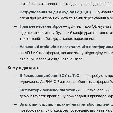
потрібна повторювана прикладка від сесії до сесії бе
Патрулювання та дії у будівлях (CQB)
— Гумовий з
плечі при різких змінах кута та темпі пересування в 
Тривале несення зброї
— QD-петлі або QD-вузли з 
підключити ремінь у будь-якій конфігурації — одното
триточковій — без додаткових перехідників.
Навчальні стрільби з переходом між платформа
на AR і AK-платформи, що дає змогу підрозділу ста
стрільбі незалежно від наявної зброї.
Кому підходить
Військовослужбовці ЗСУ та ТрО
— Потребують прик
одночасно. ALPHA-CP закриває обидві платформи бе
Інструктори вогневої підготовки
— Регульований щ
демонструвати правильну прикладання приклада курс
Змагальні стрільці (практична стрільба, тактичні
повторювана прикладка безпосередньо впливає на ст