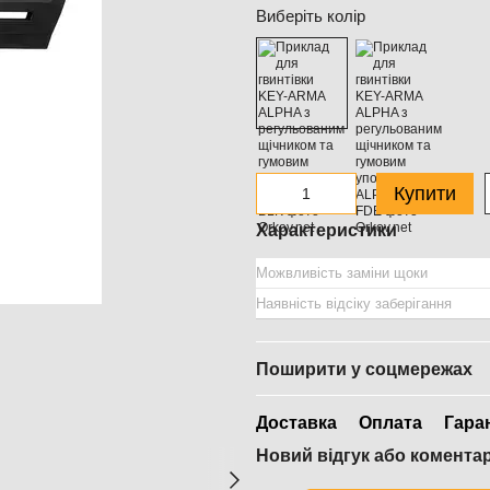
Виберіть колір
Купити
Характеристики
Можвливість заміни щоки
Наявність відсіку заберігання
Поширити у соцмережах
Доставка
Оплата
Гара
Новий відгук або комента