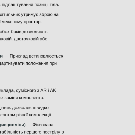
з підлаштування позиції тіла.
атильник утримує зброю на
обмеженому просторі.
обох боків дозволяють
чковій, двоточковій або
ми
— Приклад встановлюється
ндартизувати положення при
лада, сумісного з AR і AK
з заміни компонента.
ічник дозволяє швидко
антам різної комплекції.
 дисципліни)
— Фіксована
абільність першого пострілу в