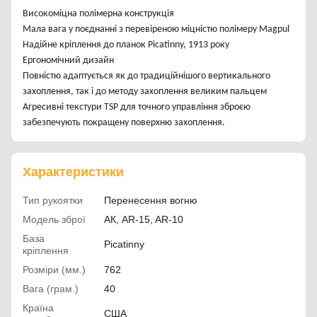
Високоміцна полімерна конструкція
Мала вага у поєднанні з перевіреною міцністю полімеру Magpul
Надійне кріплення до планок Picatinny, 1913 року
Ергономічний дизайн
Повністю адаптується як до традиційнішого вертикального
захоплення, так і до методу захоплення великим пальцем
Агресивні текстури TSP для точного управління зброєю
забезпечують покращену поверхню захоплення.
Характеристики
Тип рукоятки
Перенесення вогню
Модель зброї
АК, AR-15, AR-10
База
Picatinny
кріплення
Розміри (мм.)
762
Вага (грам.)
40
Країна
США