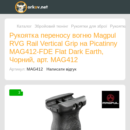
Каталог
Збройовий тюнінг
Рукоятки для зброї
Рукоятки 
Рукоятка переносу вогню Magpul
RVG Rail Vertical Grip на Picatinny
MAG412-FDE Flat Dark Earth,
Чорний, арт. MAG412
Артикул:
MAG412
Написати відгук
3