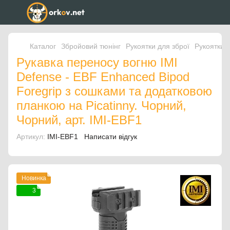
Каталог
Збройовий тюнінг
Рукоятки для зброї
Рукоятки д
Рукавка переносу вогню IMI
Defense - EBF Enhanced Bipod
Foregrip з сошками та додатковою
планкою на Picatinny. Чорний,
Чорний, арт. IMI-EBF1
Артикул:
IMI-EBF1
Написати відгук
Новинка
3