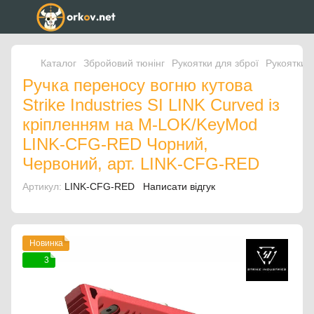
Каталог
Збройовий тюнінг
Рукоятки для зброї
Рукоятки д
Ручка переносу вогню кутова
Strike Industries SI LINK Curved із
кріпленням на M-LOK/KeyMod
LINK-CFG-RED Чорний,
Червоний, арт. LINK-CFG-RED
Артикул:
LINK-CFG-RED
Написати відгук
Новинка
3