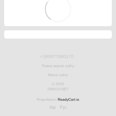
+380677880170
Повна версія сайту
Мапа сайту
© 2026
ORKOV.NET
Розроблено
ReadyCart.io
Укр
Рус