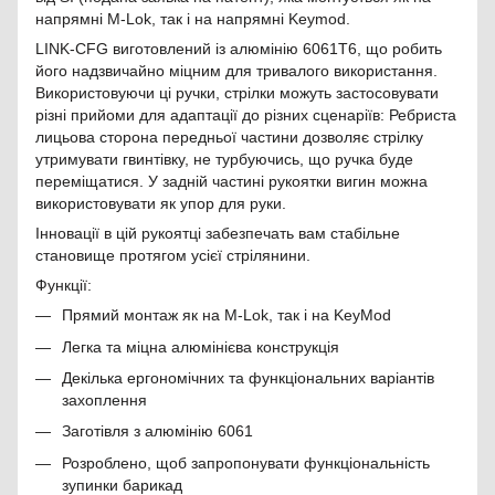
напрямні M-Lok, так і на напрямні Keymod.
LINK-CFG виготовлений із алюмінію 6061T6, що робить
його надзвичайно міцним для тривалого використання.
Використовуючи ці ручки, стрілки можуть застосовувати
різні прийоми для адаптації до різних сценаріїв: Ребриста
лицьова сторона передньої частини дозволяє стрілку
утримувати гвинтівку, не турбуючись, що ручка буде
переміщатися. У задній частині рукоятки вигин можна
використовувати як упор для руки.
Інновації в цій рукоятці забезпечать вам стабільне
становище протягом усієї стрілянини.
Функції:
Прямий монтаж як на M-Lok, так і на KeyMod
Легка та міцна алюмінієва конструкція
Декілька ергономічних та функціональних варіантів
захоплення
Заготівля з алюмінію 6061
Розроблено, щоб запропонувати функціональність
зупинки барикад