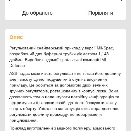
До обраного
Порівняти
Опис
Регульований снайперський приклад у версії Mil-Spec,
розроблений для буферної трубки діаметром 1,148
дюйма. Виробник відомої ізраїльської компанії IMI
Defense.
ASB надає можливість регулювати не тільки його довжину,
але і висоту щічної подушечки й ступінь висунення
прикладу. Це робиться за допомогою двох великих
зручних регуляторів, розташованих в корпусі ложа. Вони
дозволяють точно налаштувати потрібну конфігурацію та
підтримувати її завдяки своїй здатності блокувати кожну
чверть оберту. Унікальна конструкція фіксатора дозволяє
регулювати довжину прикладу, не перериваючи
прицілювання.
Приклад виготовлений з міцного полімеру, армованого