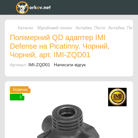
Каталог
Збройовий тюнінг
Антабки, Петлі
Антабки, Петлі
Полімерний QD адаптер IMI
Defense на Picatinny. Чорний,
Чорний, арт. IMI-ZQD01
Артикул:
IMI-ZQD01
Написати відгук
Новинка
3