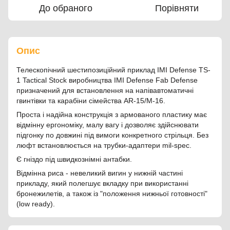
До обраного
Порівняти
Опис
Телескопічний шестипозиційний приклад IMI Defense TS-
1 Tactical Stock виробництва IMI Defense Fab Defense
призначений для встановлення на напівавтоматичні
гвинтівки та карабіни сімейства AR-15/M-16.
Проста і надійна конструкція з армованого пластику має
відмінну ергономіку, малу вагу і дозволяє здійснювати
підгонку по довжині під вимоги конкретного стрільця. Без
люфт встановлюється на трубки-адаптери mil-spec.
Є гніздо під швидкознімні антабки.
Відмінна риса - невеликий вигин у нижній частині
прикладу, який полегшує вкладку при використанні
бронежилетів, а також із "положення нижньої готовності"
(low ready).