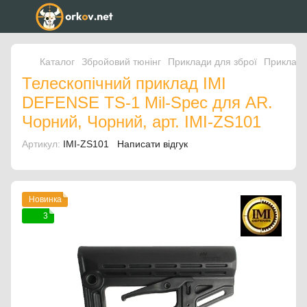
Каталог
Збройовий тюнінг
Приклади для зброї
Приклади
Телескопічний приклад IMI
DEFENSE TS-1 Mil-Spec для AR.
Чорний, Чорний, арт. IMI-ZS101
Артикул:
IMI-ZS101
Написати відгук
Новинка
3