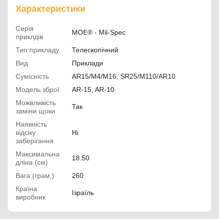
Характеристики
Серія
MOE® - Mil-Spec
приклдів
Тип прикладу
Телескопічний
Вид
Приклади
Сумісність
AR15/M4/M16, SR25/M110/AR10
Модель зброї
AR-15, AR-10
Можвливість
Так
заміни щоки
Наявність
відсіку
Ні
заберігання
Максимальна
18.50
дліна (см)
Вага (грам.)
260
Країна
Ізраїль
виробник