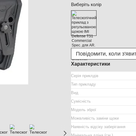
Виберіть колір
Повідомити, коли з'яви
Характеристики
Серія приклдів
Тип прикладу
Вид
Сумісність
Модель зброї
Можвливість заміни щоки
Наявність відсіку заберігання
Мінімальна дліна (см.)