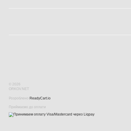
© 2026
ORKOV.NET
Розроблено
ReadyCart.io
Приймаємо до оплати