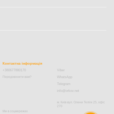
Контактна інформація
+380677880170
Viber
WhatsApp
Передзвонити вам?
Telegram
info@orkov.net
м. Київ вул. Олени Теліги 25, офіс
270
Ми в соцмережах