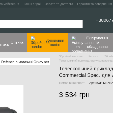
ва майстерня
Тюнінг зброї
Оплата та доставка
Гарантія та повернення
+38067
Екіпірування
Збройовий
Оптика
та
тюнінг
обладнання
Збройний магазин
Каталог
Збройо
Телескопічний приклад з регульованою щ
Телескопічний прикла
Commercial Spec. для 
Немає в наявності
Артикул: IMI-ZS
3 534 грн