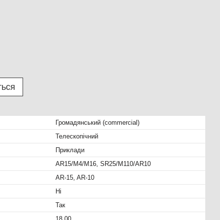
ться
Громадянський (commercial)
Телескопічний
Приклади
AR15/M4/M16, SR25/M110/AR10
AR-15, AR-10
Ні
Так
18.00