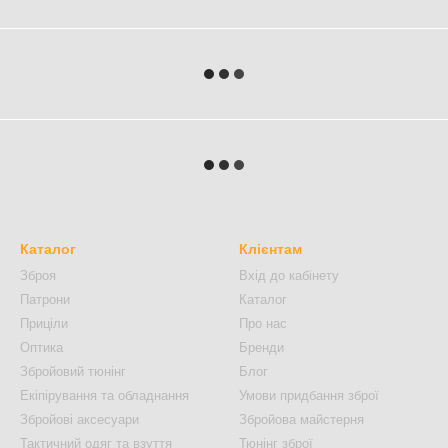
Каталог
Клієнтам
Зброя
Вхід до кабінету
Патрони
Каталог
Приціли
Про нас
Оптика
Бренди
Збройовий тюнінг
Блог
Екіпірування та обладнання
Умови придбання зброї
Збройові аксесуари
Збройова майстерня
Тактичний одяг та взуття
Тюнінг зброї