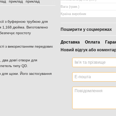
Вага (грам.)
Країна виробник
сії з буферною трубкою для
м 1,168 дюйма. Виготовлено
Поширити у соцмережах
абезпечує простоту
Доставка
Оплата
Гара
ості з використанням передових
Новий відгук або комента
 два довгі отвори для
 петель типу QD.
р для щоки. Його застосування