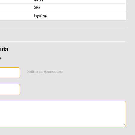
365
Ізраїль
нтія
р
Увійти за допомогою