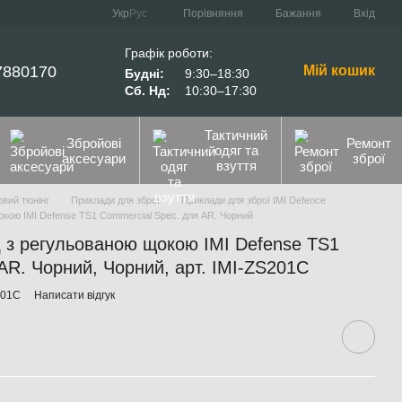
Порівняння
Укр
Рус
Бажання
Вхід
Графік роботи:
7880170
Мій кошик
Будні:
9:30–18:30
Сб. Нд:
10:30–17:30
Тактичний
Збройові
Ремонт
одяг та
аксесуари
зброї
взуття
вий тюнінг
Приклади для зброї
Приклади для зброї IMI Defence
окою IMI Defense TS1 Commercial Spec. для AR. Чорний
д з регульованою щокою IMI Defense TS1
AR. Чорний, Чорний, арт. IMI-ZS201C
201C
Написати відгук