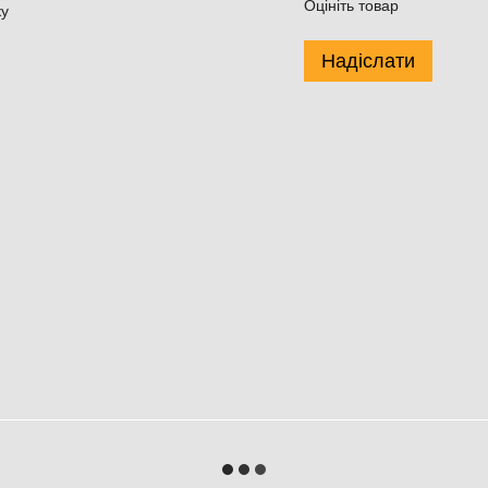
Оцініть товар
ку
Надіслати