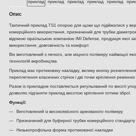
Опис
Тактичний приклад TS1 опорою для щоки що підійматися у вер
комерційного використання, призначений для трубки діаметро
відомою ізраїльською компанією IMI Defense, продукція якої з
використання, довговічність та комфорт.
Він виготовлений з легкого, але міцного полімеру найвищої як
технологій виробництва.
Приклад має протиковзну накладку, велику кнопку розчеплення,
переплетення класичних стрічок і дві точки кріплення ремінних
Разом із прикладом поставляється регульований по висоті упо
дозволяє підганяти приклад висотою кріплення оптики зброї.
Функції:
Виготовлений із високоякісного армованого полімеру
Призначений для буферної трубки комерційного стандарту
Низькопрофільна форма протиковзної накладки