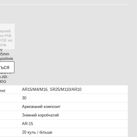
ться
AR15/M4/M16, SR25/M110/AR10
30
Армований композит
Знімний коробчатий
AR-15
20 куль і більше