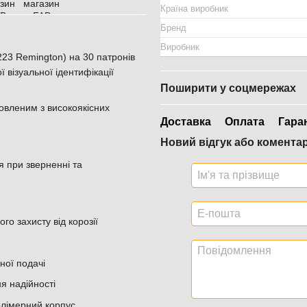
Країна виробник
Бренд
Виробник
23 Remington) на 30 патронів
 візуальної ідентифікації
Поширити у соцмережах
товленим з високоякісних
Доставка
Оплата
Гара
Новий відгук або комента
 при зверненні та
о захисту від корозії
ної подачі
я надійності
олімерний корпус