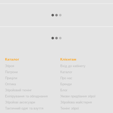
Каталог
Клієнтам
Зброя
Вхід до кабінету
Патрони
Каталог
Приціли
Про нас
Оптика
Бренди
Збройовий тюнінг
Блог
Екіпірування та обладнання
Умови придбання зброї
Збройові аксесуари
Збройова майстерня
Тактичний одяг та взуття
Тюнінг зброї