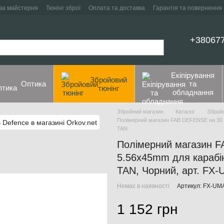
ва майстерня
Тюнінг зброї
Оплата та доставка
Гарантія та повернення
+38067
Екіпірування
Збройовий
Оптика
та
тюнінг
обладнання
Збройний магазин
Каталог
Збройо
Полімерний магазин FAB DEFENSE на 30 
TAN
Полімерний магазин F
5.56x45mm для караб
TAN, Чорний, арт. FX
Немає в наявності
Артикул: FX-U
1 152 грн