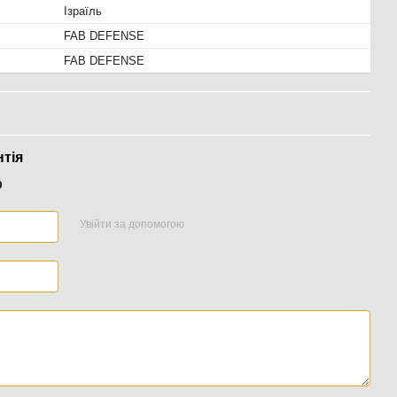
Ізраїль
FAB DEFENSE
FAB DEFENSE
нтія
р
Увійти за допомогою