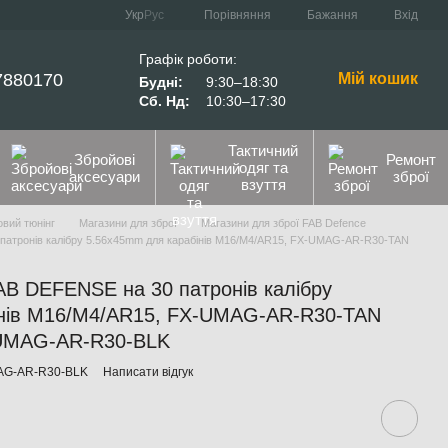
Порівняння
Укр
Рус
Бажання
Вхід
Графік роботи:
7880170
Мій кошик
Будні:
9:30–18:30
Сб. Нд:
10:30–17:30
Тактичний
Збройові
Ремонт
одяг та
аксесуари
зброї
взуття
вий тюнінг
Магазини для зброї
Магазини для зброї FAB Defence
патронів калібру 5.56x45mm для карабінів M16/M4/AR15, FX-UMAG-AR-R30-TAN
AB DEFENSE на 30 патронів калібру
інів M16/M4/AR15, FX-UMAG-AR-R30-TAN
-UMAG-AR-R30-BLK
MAG-AR-R30-BLK
Написати відгук