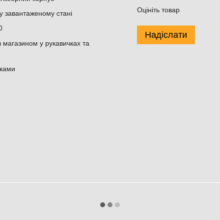
Оцініть товар
 у завантаженому стані
0
Надіслати
магазином у рукавичках та
мками