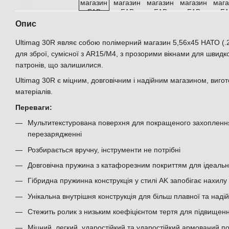
Опис
Ultimag 30R являє собою полімерний магазин 5,56x45 НАТО (.2
для зброї, сумісної з AR15/M4, з прозорими вікнами для швидкої
патронів, що залишилися.
Ultimag 30R є міцним, довговічним і надійним магазином, виго
матеріалів.
Переваги:
Мультитекстурована поверхня для покращеного захоплення
перезарядженні
Розбирається вручну, інструменти не потрібні
Довговічна пружина з катафорезним покриттям для ідеальног
Гібридна пружинна конструкція у стилі AK запобігає нахилу
Унікальна внутрішня конструкція для більш плавної та надій
Стежить ролик з низьким коефіцієнтом тертя для підвищенн
Міцний, легкий, ударостійкий та ударостійкий армований п