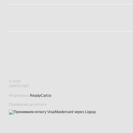
© 2026
ORKOV.NET
Розроблено
ReadyCart.io
Приймаємо до оплати