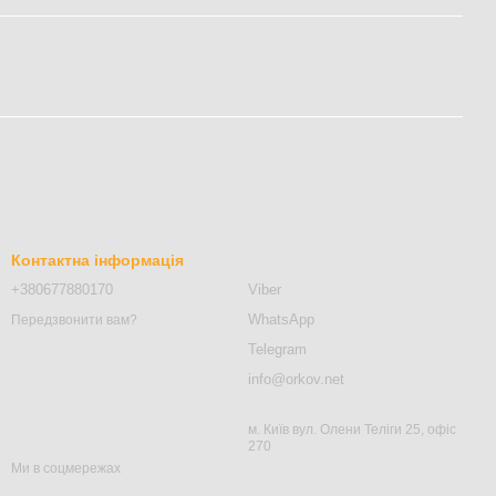
Контактна інформація
+380677880170
Viber
WhatsApp
Передзвонити вам?
Telegram
info@orkov.net
м. Київ вул. Олени Теліги 25, офіс
270
Ми в соцмережах