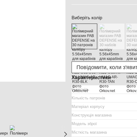
Виберіть колір
Повідомити, коли з'яви
Характеристики
Сумісніть
Кількість патронів
Матеріал корпусу
Конструкція магазина
Модель зброї
Місткість магазина