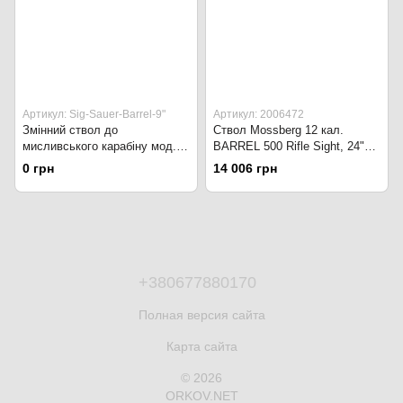
Артикул: Sig-Sauer-Barrel-9"
Артикул: 2006472
Змінний ствол до
Ствол Mossberg 12 кал.
мисливського карабіну мод.
BARREL 500 Rifle Sight, 24"
SIG MCX кал.300BLK 9".
CYL BLUE, 610 мм, сталь,
0 грн
14 006 грн
Black
воронёное покрытие
+380677880170
Полная версия сайта
Карта сайта
© 2026
ORKOV.NET