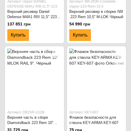
Артикул: Upper-DANIEL
Артикул: IWI-ZION-Complete-
DEFENSE-M4A1-RIII-11.5"-223
Upper-223-Rem-10,5
Верхний ресивер Daniel
Верхний ресивер в сборке IWI
Defense M4A1 RIII 11,5" 223
.223 Rem 10,5'' M-LOK Чёрный
Rem. Flat Dark Earth
137 851 грн
54 990 грн
Купить
Купить
Артикул: DB15R-U10B
Артикул: KEY-607
Верхняя часть в сборе
Флажок безопасности для
Diamondback 223 Rem 10"
ствола KEY-ARMA KEY-607
MLOK RAIL 9". Чёрный
31 725 грн
75 грн