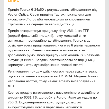
Опис
Приціл Tourex 6-24x50 з регульованим збільшенням від
Vector Optics. Серія прицілів Taurex призначена для
високоточної стрільби мисливцями та спортивними
стрільцями на середні та великі дистанції.
Приціл використовує прицільну сітку VML-1 на FFP
(першій фокальній площині), тому масштаб сітки
змінюється пропорційно до збільшення. Tourex має
освітлену точку прицілювання, яка має 6 рівнів червоного
підсвічування. Рівень освітленості змінюється за
допомогою ручки збоку прицілу - між кожним із 6 режимів
є функція ВИМК. Завдяки багатошаровій оптиці (FMC)
користувач отримує зображення високої якості.
Регулювання прицілу здійснюється через відкриту вежу,
одне натискання - поправка на 1/4 MOA. Модель Tourex
наповнена азотом, тому немає ефекту випаровування
лінз.
Корпус прицілу виготовлено з високоякісного авіаційного
алюмінію 6061 T6, що робить його стійким до ударів до
750 G. Водонепроникна конструкція дозволяє
використовувати його в пересіченій місцевості.