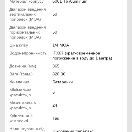
Матеріал корпусу
6061 T6 Aluminum
Діапазон введення
вертикальних
50
поправок (МОА)
Діапазон введення
горизонтальних
50
поправок (МОА)
Ціна кліку
1/4 MOA
Водонепроникність
IPX67 (кратковременное
погружение в воду до 1 метра)
Довжина (мм)
365
Вага (грам.)
820.00
Живлення
Батарейки
Мінімальна
6
кратність, х
Максимальна
24
кратність, х
Кріплення в
Так
комплекті
Налаштування від
Фіксований паралакс