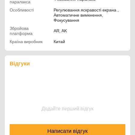
паралакса
Особливості
Регулювання яскравості екрана ,
Автоматичне вимкнення,
Фокусування
Збройова
AR, AK
платформа
Країна виробник
Китай
Відгуки
Додайте перший відгук
Написати відгук