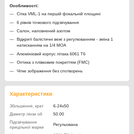
Особливості:
Сітка VML-1 на першій фокальній площині
6 рівнів точкового підсвічування
Салон, наповнений азотом
Відкриті балістичні вежі з регулюванням - зміна 1
натисканням на 1/4 MOA
Алюмінієвий корпус літака 6061 T6
Оптика з плівковим покриттям (FMC)
Чітке зображення без спотворень
Характеристики
Збільшення, крат
6-24x50
Діаметр лінзи об
50.00
Підсвічування
Регульована
прицільної марки