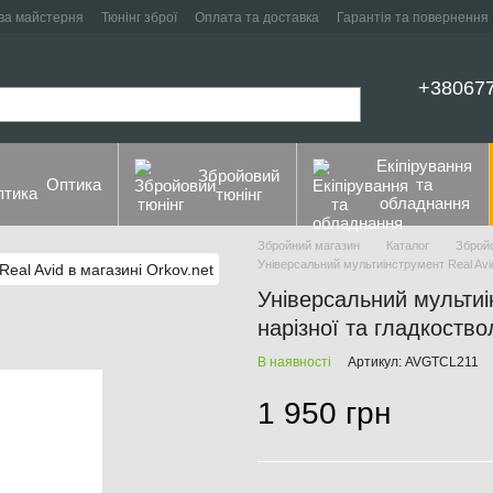
ва майстерня
Тюнінг зброї
Оплата та доставка
Гарантія та повернення
+38067
Екіпірування
Збройовий
Оптика
та
тюнінг
обладнання
Збройний магазин
Каталог
Збройо
Універсальний мультиінструмент Real Avid 
Універсальний мультиі
нарізної та гладкоство
В наявності
Артикул: AVGTCL211
1 950 грн