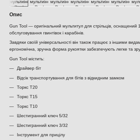
Опис
Gun Tool — оригінальний мультитул для стрільців, оснащений 
обслуговування гвинтівок і карабінів.
Завдяки своїй універсальності він також працює з іншими видам
ергономічна, зручна форма рукоятки забезпечують легке та зр
Gun Tool містить:
Драйвер біт
Відсік транспортування для бітів з відкидним замком
Торкс Т20
Торкс Т15
Торкс Т10
Шестигранний ключ 5/32
Шестигранний ключ 3/32
Інструмент для прицілу