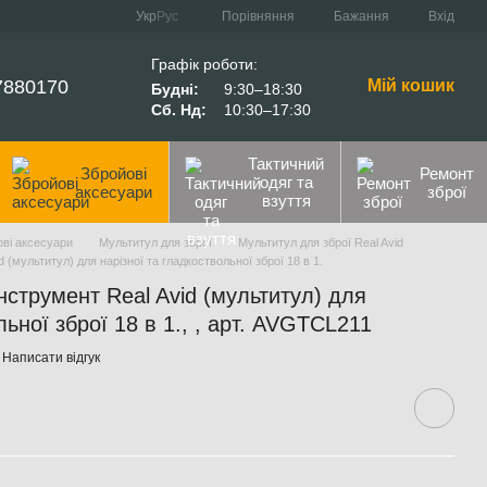
Порівняння
Укр
Рус
Бажання
Вхід
Графік роботи:
7880170
Мій кошик
Будні:
9:30–18:30
Сб. Нд:
10:30–17:30
Тактичний
Збройові
Ремонт
одяг та
аксесуари
зброї
взуття
ві аксесуари
Мультитул для зброї
Мультитул для зброї Real Avid
(мультитул) для нарізної та гладкоствольної зброї 18 в 1.
нструмент Real Avid (мультитул) для
льної зброї 18 в 1., , арт. AVGTCL211
Написати відгук