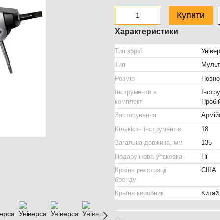
Купити
Характеристики
Тип зброї
Уніве
Тип
Мульт
Розмір
Повно
Інструменти в
Інстр
комплекті
Пробі
Застосування
Армій
Кількість інструментів
18
Загальна довжина, мм
135
Подарункова упаковка
Ні
Країна реєстрації
США
бренду
Країна виробник
Китай