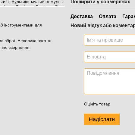
Поширити у соцмережах
Доставка
Оплата
Гара
18 інструментами для
Новий відгук або комента
и зброї. Невелика вага та
учне звернення.
Оцініть товар
Надіслати