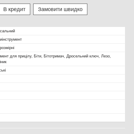
В кредит
Замовити швидко
рсальний
иінструмент
розмірні
умент для прицілу, Біти, Бітотримач, Дросельний ключ, Лезо,
йник
ські