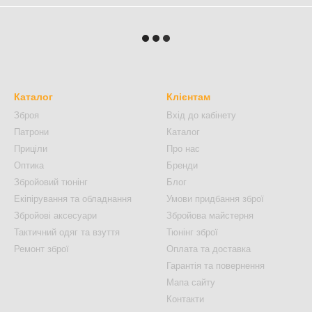
Каталог
Клієнтам
Зброя
Вхід до кабінету
Патрони
Каталог
Приціли
Про нас
Оптика
Бренди
Збройовий тюнінг
Блог
Екіпірування та обладнання
Умови придбання зброї
Збройові аксесуари
Збройова майстерня
Тактичний одяг та взуття
Тюнінг зброї
Ремонт зброї
Оплата та доставка
Гарантія та повернення
Мапа сайту
Контакти