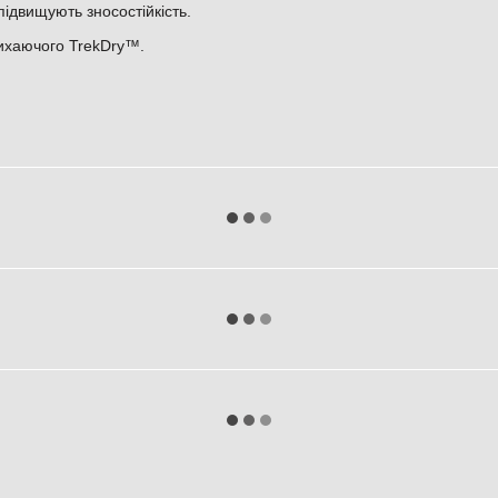
ідвищують зносостійкість.
дихаючого TrekDry™.