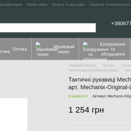
ва майстерня
Тюнінг зброї
Оплата та доставка
Гарантія та повернення
+38067
Екіпірування
Збройовий
Оптика
та
тюнінг
обладнання
Збройний магазин
Каталог
Тактич
Тактичні рукавиці Mechanix Wear
Такт
Тактичні рукавиці Mecha
арт. Mechanix-Original-
В наявності
Артикул: Mechanix-Orig
1 254 грн