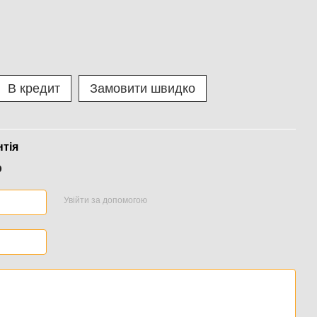
В кредит
Замовити швидко
нтія
р
Увійти за допомогою