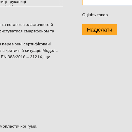
Оцініть товар
 та вставок з еластичного й
Надіслати
ористуватися смартфоном та
 перевірені сертифіковані
в в критичній ситуації. Модель
у EN 388:2016 – 3121X, що
рмопластичної гуми.