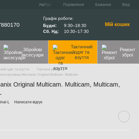
Порівняння
Укр
Рус
Бажання
Вхід
Графік роботи:
7880170
Мій кошик
Будні:
9:30–18:30
Сб. Нд:
10:30–17:30
Тактичний
Збройові
Ремонт
одяг та
аксесуари
зброї
взуття
ний одяг та взуття
Тактичні рукавиці
ичні рукавиці Mechanix Original Multicam. Multicam
nix Original Multicam. Multicam, Multicam,
L
inal-L
Написати відгук