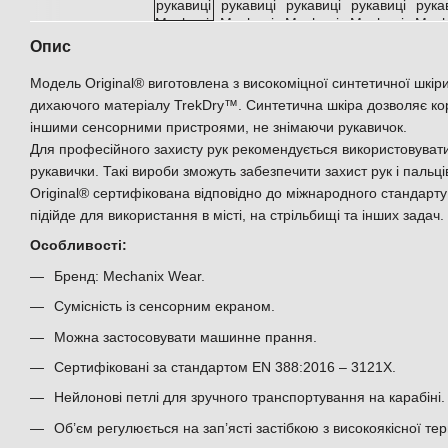
Опис
Модель Original® виготовлена з високоміцної синтетичної шкіри
дихаючого матеріалу TrekDry™. Синтетична шкіра дозволяє к
іншими сенсорними пристроями, не знімаючи рукавичок.
Для професійного захисту рук рекомендується використовувати
рукавички. Такі вироби зможуть забезпечити захист рук і пальці
Original® сертифікована відповідно до міжнародного стандарт
підійде для використання в місті, на стрільбищі та інших задач.
Особливості:
Бренд: Mechanix Wear.
Сумісність із сенсорним екраном.
Можна застосовувати машинне прання.
Сертифіковані за стандартом EN 388:2016 – 3121X.
Нейлонові петлі для зручного транспортування на карабіні.
Об’єм регулюється на зап’ясті застібкою з високоякісної те