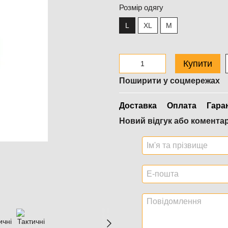
Розмір одягу
L
XL
M
Купити
Поширити у соцмережах
Доставка
Оплата
Гара
Новий відгук або комента