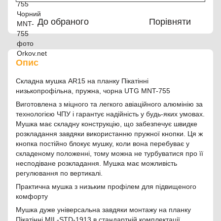
До обраного
Порівняти
Опис
Складна мушка AR15 на планку Пікатінні
низькопрофільна, пружна, чорна UTG MNT-755
Виготовлена ​​з міцного та легкого авіаційного алюмінію за
технологією ЧПУ і гарантує надійність у будь-яких умовах.
Мушка має складну конструкцію, що забезпечує швидке
розкладання завдяки використанню пружної кнопки. Ця ж
кнопка постійно блокує мушку, коли вона перебуває у
складеному положенні, тому можна не турбуватися про її
несподіване розкладання. Мушка має можливість
регулювання по вертикалі.
Практична мушка з низьким профілем для підвищеного
комфорту
Мушка дуже універсальна завдяки монтажу на планку
Пікатінні MIL-STD-1913 в стандартній комплектації.