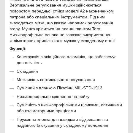
Вертикальне регулювання мушки здійснюється
поворотом передньої стійки моделі А2 наконечником
патрона або спеціальним інструментом. Під ним
знаходиться мітка, що вказує напрямок регулювання
вгору. Мушка кріпиться на планці гвинтом Torx.
Низькопрофільна основа не заважає використанню
коліматорних прицілів коли мушка у складеному стані.
Функції:
Конструкція з авіаційного алюмінію, що забезпечує
довговічність
Складання
Можливість вертикального регулювання
Сумісний з планкою Пікатінні MIL-STD-1913.
Низькопрофільне кріплення на рейку
Сумісність з низькопрофільними ціликами, оптичними
або коліматорними прицілами
Пружинна кнопка для швидкого відкривання та
надійного блокування у складеному положенні