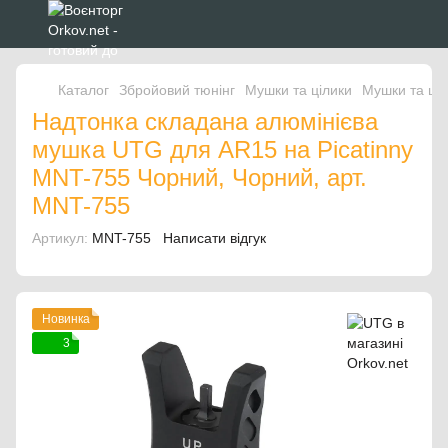
Каталог
Збройовий тюнінг
Мушки та цілики
Мушки та ці
Надтонка складана алюмінієва
мушка UTG для AR15 на Picatinny
MNT-755 Чорний, Чорний, арт.
MNT-755
Артикул:
MNT-755
Написати відгук
Новинка
3