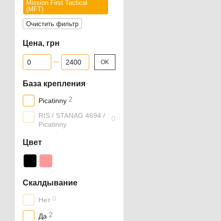
Mission First Tactical
(MFT)
Очистить фильтр
Цена, грн
От Цена, грн
До Цена, грн
OK
База крепления
2
Picatinny
RIS / STANAG 4694 /
0
Picatinny
Цвет
Скалдывание
0
Нет
2
Да