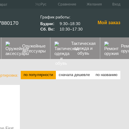
Сравнение
Укр
Рус
Желания
Вход
зврат
График работы:
7880170
Мой заказ
Будни:
9:30–18:30
Сб. Вс:
10:30–17:30
Тактическая
Оружейные
Рем
одежда и
аксессуары
ору
обувь
по популярности
сначала дешевле
по названию
ртировка: