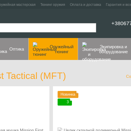
ружейная мастерская
Тюнинг оружия
Оплата и доставка
Гарантия и во
+38067
Оружейный
Экипировка и
Оптика
тюнинг
оборудование
t Tactical (MFT)
Со
Новинка
3