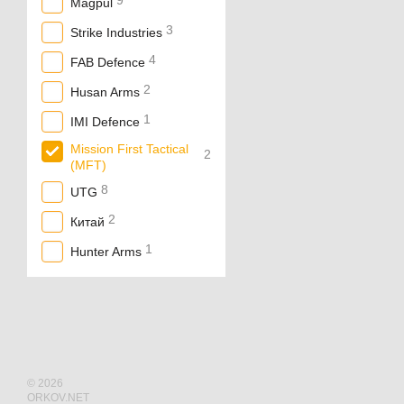
9
Magpul
3
Strike Industries
4
FAB Defence
2
Husan Arms
1
IMI Defence
Mission First Tactical
2
(MFT)
8
UTG
2
Китай
1
Hunter Arms
© 2026
ORKOV.NET