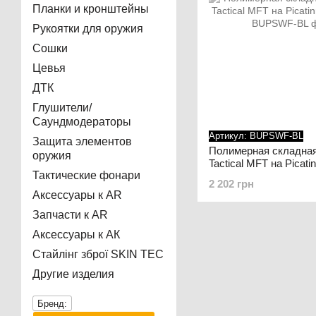
Планки и кронштейны
Рукоятки для оружия
Сошки
Цевья
ДТК
Глушители/
Саундмодераторы
Артикул: BUPSWF-BL
Защита элементов
Полимерная складная 
оружия
Tactical MFT на Pica
Тактические фонари
чёрная
2 202 грн
Аксессуары к AR
Запчасти к AR
Аксессуары к АК
Стайлінг зброї SKIN TEC
Другие изделия
Бренд: