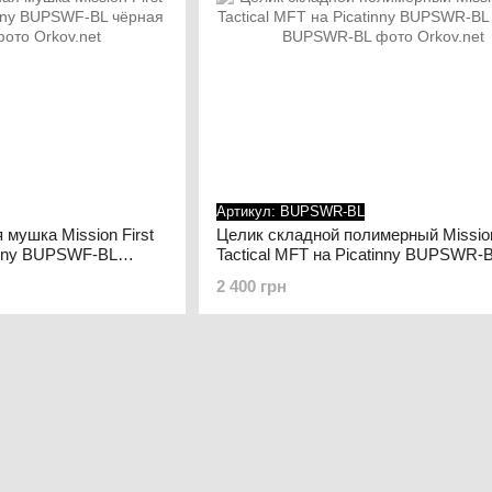
Артикул: BUPSWR-BL
мушка Mission First
Целик складной полимерный Mission
tinny BUPSWF-BL
Tactical MFT на Picatinny BUPSWR-
Чёрный
2 400 грн