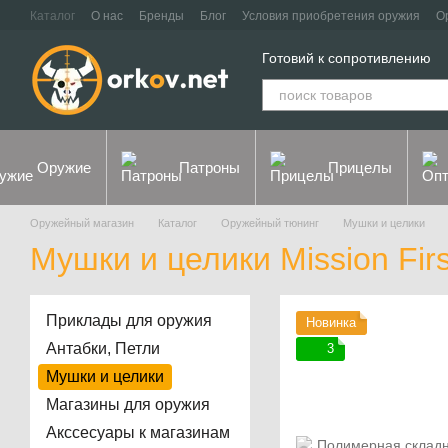
Перейти к основному контенту
Каталог
О нас
Бренды
Блог
Условия приобретения оружия
О
Контакты
Договор оферты
Политика конфиденциальности
Готовий к сопротивлению
Оружие
Патроны
Прицелы
Оружейный магазин
Каталог
Оружейный тюнинг
Мушки и целики
Мушки и целики Mission Firs
Приклады для оружия
Новинка
Антабки, Петли
3
Мушки и целики
Магазины для оружия
Акссесуары к магазинам