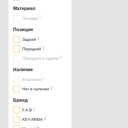
Материал
0
Полімер
Позиция
1
Задний
1
Передний
0
Передняя и задняя
Наличие
0
В наличии
2
Нет в наличии
Бренд
1
F.A.B
2
KEY-ARMA