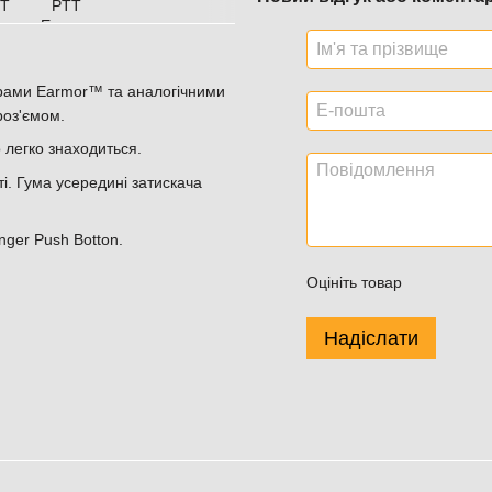
урами Earmor™ та аналогічними
роз'ємом.
 легко знаходиться.
ті. Гума усередині затискача
nger Push Botton.
Оцініть товар
Надіслати