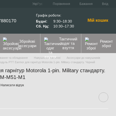
Порівняння
Укр
Рус
Бажання
Вхід
Графік роботи:
7880170
Мій кошик
Будні:
9:30–18:30
Сб. Нд:
10:30–17:30
Тактичний
Збройові
Ремонт
одяг та
аксесуари
зброї
взуття
ування та обладнання
Навушники тактичні
Аксесуари до навушників
одуль PTT Earmor для гарнітур Motorola 1-pin. Military стандарту. Чорний
гарнітур Motorola 1-pin. Military стандарту.
 EM-M51-M1
Написати відгук