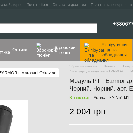
ва майстерня
Тюнінг зброї
Оплата та доставка
Гарантія та повернення
+38067
Екіпірування
Збройовий
Оптика
та
тюнінг
обладнання
Збройний магазин
Каталог
Екіпір
Аксесуари до навушників EARMOR
М
Модуль PTT Earmor для 
Чорний, Чорний, арт.
В наявності
Артикул: EM-M51-M1
2 004 грн