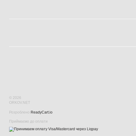
© 2026
ORKOV.NET
Розроблено
ReadyCart.io
Приймаємо до оплати