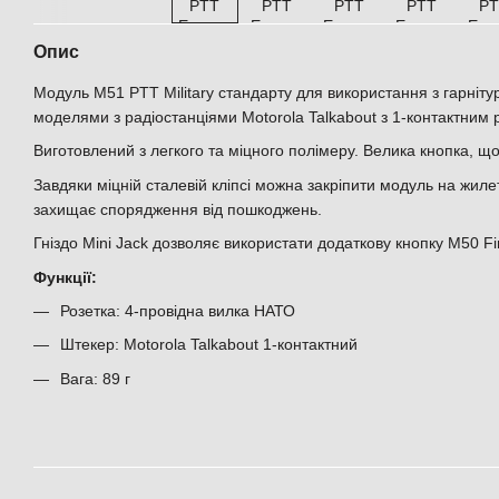
Опис
Модуль M51 PTT Military стандарту для використання з гарніт
моделями з радіостанціями Motorola Talkabout з 1-контактним 
Виготовлений з легкого та міцного полімеру. Велика кнопка, що
Завдяки міцній сталевій кліпсі можна закріпити модуль на жиле
захищає спорядження від пошкоджень.
Гніздо Mini Jack дозволяє використати додаткову кнопку M50 Fi
Функції:
Розетка: 4-провідна вилка НАТО
Штекер: Motorola Talkabout 1-контактний
Вага: 89 г