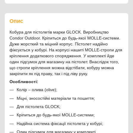
Опис
Кобура для пістолетів марки GLOCK. Виробництво
Condor Outdoor. Кріпиться до будь-якої MOLLE-системи.
Дуже жорсткий та міцний корпус. Пістолет надійно
фіксується у кобурі. На корпусі нашиті MOLLE-стропи для
кріплення додаткового спорядження. У комплекті йде
один підсумок для магазину на пістолет. Внаслідок того,
що стропи кріплення можна відстібати, кобуру можна
закріпити як під праву, так і під ліву руку.
Особливості:
Колір – олива (olive);
Міцні, зносостійкі матеріали та пошиття;
Для пістолета GLOCK;
Кріпиться до будь-якої MOLLE-системи;
Надійна система фіксації пістолета у кобурі;
Один підсумок для магазину у комплекті.