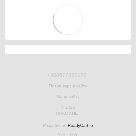
+380677880170
Повна версія сайту
Мапа сайту
© 2026
ORKOV.NET
Розроблено
ReadyCart.io
Укр
Рус