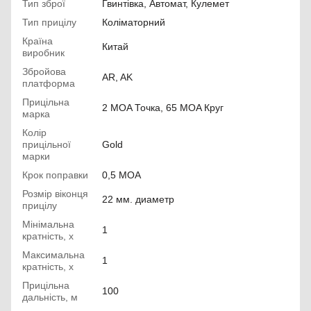
Тип зброї
Гвинтівка, Автомат, Кулемет
Тип прицілу
Коліматорний
Країна
Китай
виробник
Збройова
AR, AK
платформа
Прицільна
2 MOA Точка, 65 MOA Круг
марка
Колір
прицільної
Gold
марки
Крок поправки
0,5 MOA
Розмір віконця
22 мм. диаметр
прицілу
Мінімальна
1
кратність, х
Максимальна
1
кратність, х
Прицільна
100
дальність, м