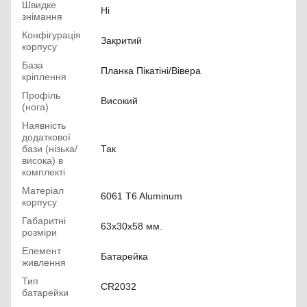
Швидке
Ні
знімання
Конфігурація
Закритий
корпусу
База
Планка Пікатіні/Вівера
кріплення
Профіль
Високий
(нога)
Наявність
додаткової
бази (нізька/
Так
висока) в
комплекті
Матеріал
6061 T6 Aluminum
корпусу
Габаритні
63х30х58 мм.
розміри
Елемент
Батарейка
живлення
Тип
CR2032
батарейки