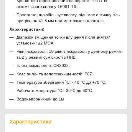
Кронштейн фрезерований на верстаті з ЧПУ із
алюмінієвого сплаву Т6061-Т6.
Проставка, що збільшує висоту, піднімає оптичну вісь
приціла на 41,5 мм над монтажною планкою.
Характеристики:
Діапазон зміщення точки влучення після зняття/
установки: ≤2 МОА.
Рівні яскравості: 10 рівнів яскравості у денному режимі
та 2 у режимі сумісності з ПНВ.
Електроживлення: CR2032.
Клас пило- та вологозахищеності: IP67.
Температура зберігання ˚С: - 40 °C до +70 °C.
Робоча температура ˚С: -30°С до 60°С.
Водонепроникний до 1м
Характеристики