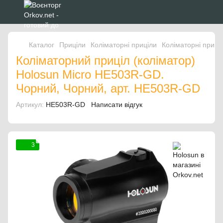
Каталог
Приціли
Коліматорні приціли
Коліматорні приці
Коліматорний приціл (коліматор)
Holosun Micro HE503R-GD.
Чорний, Чорний, арт. HE503R-GD
Артикул:
HE503R-GD
Написати відгук
3