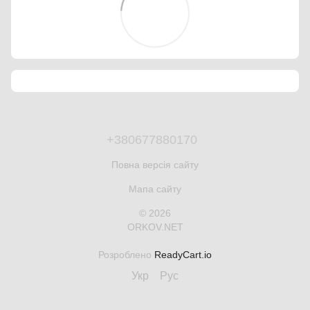
+380677880170
Повна версія сайту
Мапа сайту
© 2026
ORKOV.NET
Розроблено
ReadyCart.io
Укр
Рус