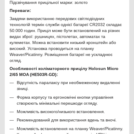
Підсвічування прицільної марки: золото
Переваги:
Завдяки використанню передових світлодіодних
технологій термін служби однієї батареї CR2032 складає
50.000 годин. Приціл може бути встановлений на різних
видах зброї: рушницях, пістолетах, автоматах та
кулеметах. Можна встановити низький кронштейн або
високий. Установка проводиться на планку
Weaver/Picatinny. Розміщення батареї не ускладнює
огляд.
Особливості коліматорного прицілу Holosun Micro
2/65 MOA (HE503R-GD):
Відсутність паралаксу при необмеженому видаленні
зіниці.
Форма корпусу та ергономічні кнопки управління
створюють мінімальні перешкоди огляду.
Можливість високого/низького встановлення.
Рекомендований для використання вдень та вночі.
Можливість встановлення на планку Weaver/Picatinny.