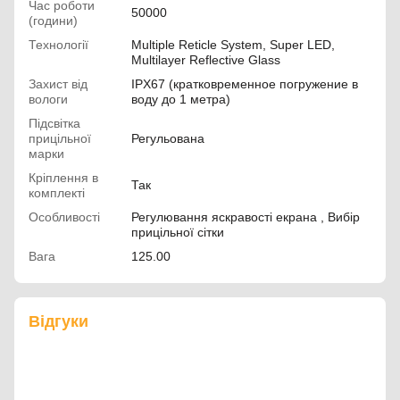
Час роботи
50000
(години)
Технології
Multiple Reticle System, Super LED,
Multilayer Reflective Glass
Захист від
IPX67 (кратковременное погружение в
вологи
воду до 1 метра)
Підсвітка
прицільної
Регульована
марки
Кріплення в
Так
комплекті
Особливості
Регулювання яскравості екрана , Вибір
прицільної сітки
Вага
125.00
Відгуки