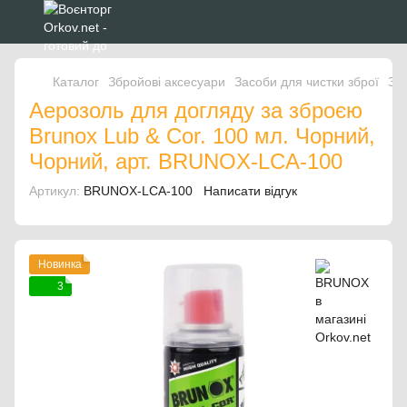
Каталог
Збройові аксесуари
Засоби для чистки зброї
За
Аерозоль для догляду за зброєю
Brunox Lub & Cor. 100 мл. Чорний,
Чорний, арт. BRUNOX-LCA-100
Артикул:
BRUNOX-LCA-100
Написати відгук
Новинка
3