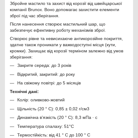
Збройне мастило та захист від корозії від швейцарської
компанії Brunox. Воно допомагає захистити елементи
зброї під час зберігання.
Після нанесення створює мастильний шар, що
забезпечує ефективну роботу механізмів зброї.
Створює рівне та невисихаюче антикорозійне покриття,
здатне також проникати у важкодоступні місця (кути,
кромки). Захищає від корозії терміном залежно від умов
зберігання:
Закрите середа: до 3 років
Відкритий, закритий: до року
На свіжому повітрі: до 5 місяців
Технічні дані:
Колір: оливково-жовтий
Щільність (20 ° С): 0,85 ± 0,02 г/см3
Динамічна в'язкість (20 ° C): 8,3 мПа · с
Температура спалаху: 51°C
Термостійкість: від 41 ° C до 100 ° C