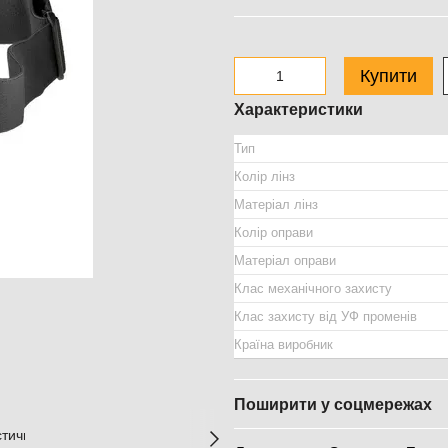
Купити
Характеристики
Тип
Колір лінз
Матеріал лінз
Колір оправи
Матеріал оправи
Клас механічного захисту
Клас захисту від УФ променів
Країна виробник
Поширити у соцмережах