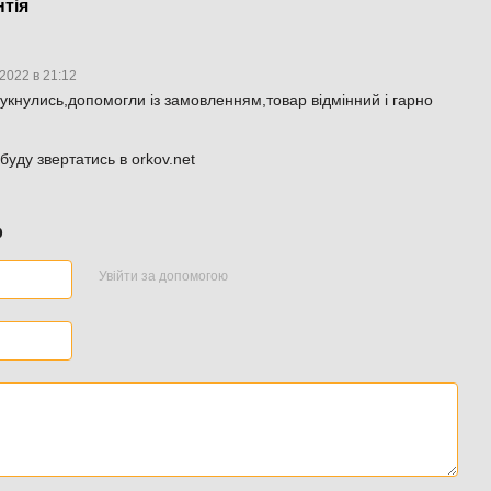
нтія
.2022 в 21:12
гукнулись,допомогли із замовленням,товар відмінний і гарно
буду звертатись в orkov.net
р
Увійти за допомогою