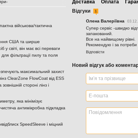
Доставка
Оплата
Гара
Відгуки
1
Олена Валеріївна
03.12
пактна військова/тактична
Супер сервіс -швидко від
запакований.
Все на найвищому рівні.
чення США та ширше
Рекомендую і за потреби 
 у світі, він має всі переваги
Відповісти
 для фільтрації пилу та поля
Новий відгук або комента
безпечують максимальний захист
інз ClearZone FlowCoat від ESS
овнішній стороні лінз і
иметру, яка мінімізує
ко чистяча антимікробна підкладка
тивідблиск SpeedSleeve і міцний