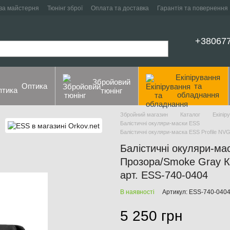
ва майстерня
Тюнінг зброї
Оплата та доставка
Гарантія та повернення
+38067
Екіпірування
Збройовий
Оптика
та
тюнінг
обладнання
Збройний магазин
Каталог
Екіпір
Балістичні окуляри-маски ESS
Балістичні окуляри-маска ESS Profile NV
Балістичні окуляри-мас
Прозора/Smoke Gray К
арт. ESS-740-0404
В наявності
Артикул: ESS-740-040
5 250 грн