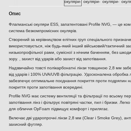
Опис
Флагманські окуляри ESS, запатентовані Profile NVG, — це ком
система безкомпромісних окулярів.
Створений за керівництвом елітних груп спеціального призна
використовується, ніж будь-який інший військовий/тактичний засіб
низькопрофільної рами, сумісної з нічним баченням, без шкоди
зору. , захист від ударів або захист від запотівання.
Надзвичайно товсті полікарбонатні лінзи товщиною 2,8 мм за
від ударів і 100% UVA/UVB фільтрацію. Удосконалена обробка л
забезпечує оптимальне поєднання покриття проти подряпин на з
покриття проти запотівання всередині.
Profile NVG має систему вентиляції та фільтрації по всьому пер
запотівання лінз і фільтрує повітряні частки, пил і бризки. Лег
для обличчя OpFoam підвищує комфорт і прилягає.
Включає дві ударопрочні лінзи 2,8 мм (Clear і Smoke Grey), ан
захисний футляр.