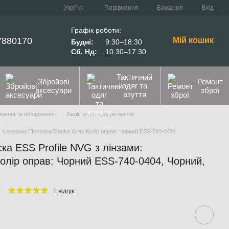
Порівняння
Укр
Рус
Бажання
Вхід
Графік роботи:
7880170
Мій кошик
Будні:
9:30–18:30
Сб. Нд:
10:30–17:30
Тактичний
Збройові
Ремонт
одяг та
аксесуари
зброї
взуття
ування та обладнання
Балістичні окуляри-маски
G з лінзами: Прозора/Smoke Gray Колір оправ: Чорний ESS-740-0404
ка ESS Profile NVG з лінзами:
олір оправ: Чорний ESS-740-0404, Чорний,
4
1 відгук