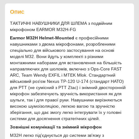
Опис
ТАКТИЧНІ НАВУШНИКИ ДЛЯ ШЛЕМА з подвійним
мікрофоном EARMOR M32H-FG
Earmor M32H Helmet-Mounted
є професійними
навушниками з двома мікрофонами, розробленими
спеціально для військового застосування на основі
моделі M32. Вони йдуть у комплекті з різними
монтажними наборами для встановлення на більшість
направляючих для шоломів, включно з Ops-Core FAST
ARC, Team Wendy EXFIL і MTEK Mlok. Стандартний
військовий роз'єм Nexus TP-120 U-174 (стандарт НАТО)
для PTT (не сумісний з PTT Ztac) і знімний двосторонній
мікрофон забезпечують зручність використання як для
шульги, так і для правої руки. Навушники вирізняються
високою шумоізоляцією, легкою вагою та зручністю
зберігання, що дає змогу легко інтегрувати їх у головні
системи для досягнення стратегічних цілей.
Зовнішні комунікації та знімний мікрофон
M32H легко під'єднується до системи зв'язку з