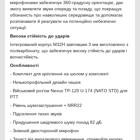
мікрофонами забезпечує 360-градусну орієнтацію, дає
змогу виявляти звуки спереду та позаду, що покращує
обізнаність про навколишнє середовище та допомагає
розпізнавати й реагувати на потенційно небезпечні
ситуації.
Висока стійкість до ударів
Інтегрований корпус M32H завтовшки 3 мм виготовлено з
полікарбонату, що забезпечує високу стійкість до ударів і
вогнестійкість.
Особливості
- Комплект для кріплення на шолом у комплекті
- Низькопрофільний дизайн чашок
- Військовий роз'єм Nexus TP-120 U-174 (NATO STD) для
PTT
- Рівень шумозаглушення + NRR22
- Підсилення тихих звуків
- Придушення шкідливого шуму понад 82 дБ
- Знімний двосторонній мікрофон
- Захист від випадкового ввімкнення, утримуйте кнопку