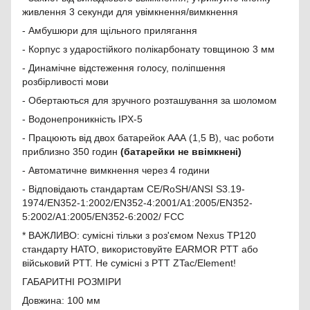
живлення 3 секунди для увімкнення/вимкнення
- Амбушюри для щільного прилягання
- Корпус з ударостійкого полікарбонату товщиною 3 мм
- Динамічне відстеження голосу, поліпшення
розбірливості мови
- Обертаються для зручного розташування за шоломом
- Водонепроникність IPX-5
- Працюють від двох батарейок ААА (1,5 В), час роботи
приблизно 350 годин
(батарейки не ввімкнені)
- Автоматичне вимкнення через 4 години
- Відповідають стандартам CE/RoSH/ANSI S3.19-
1974/EN352-1:2002/EN352-4:2001/A1:2005/EN352-
5:2002/A1:2005/EN352-6:2002/ FCC
* ВАЖЛИВО: сумісні тільки з роз'ємом Nexus TP120
стандарту НАТО, використовуйте EARMOR PTT або
військовий PTT. Не сумісні з PTT ZTac/Element!
ГАБАРИТНІ РОЗМІРИ
Довжина: 100 мм