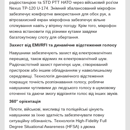
радіостанцією та STD PTT НАТО через військовий роз'єм
Nexus TP-120 U-174. Знімний збалансований мікрофон
забезпечує комфортне використання для обох рук, а
вітрозахисний екран мікрофона забезпечує вільне
спілкування навіть у вітряну погоду. Крім того, мікрофон
можна встановити під різними кутами завдяки
багатокутному слоту для обертання.
Захист від EMI/RFI та динамічне відстеження голосу
Навушники забезпечують захист від електромагнітних
перешкод, також відомих як електромагнітний шум.
Радіочастотний захист пригнічує шум, створюваний
пристроєм або іншим обладнанням у навколишньому
середовищі. Технологія динамічного відстеження
покращує точність розпізнавання голосу, роблячи
навушники чутливими до людського голосу в шумовому
оточенні та даючи змогу відрізняти голос від інших звуків.
360° орієнтація
Пілоти, військові, мисливці та поліцейські цінують
навушники за їхню здатність забезпечувати повну
ситуаційну обізнаність. Технологія High-Fidelity Full
Degree Situational Awareness (HFSA) з двома