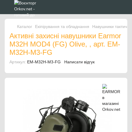
Каталог
Екіпірування та обладнання
Навушники тактичні
Активні захисні навушники Earmor
M32H MOD4 (FG) Olive, , арт. EM-
M32H-M3-FG
Артикул:
EM-M32H-M3-FG
Написати відгук