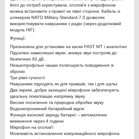
його до потреб користувача, оголов'я з мікрофоном
можна встановити з правої чи лівої сторони. Кабель із
штекером NATO Military Standard 7.0 дозволяє
використовувати навушники з радіо (через додатковий
модуль НІГ).
Функції:
Призначена для установки на каски FAST MT і аналогічні
Підсилює навколишні звуки, знижує звук пострілів до
безпечних 82 дБ.
Низькопрофільні чашки полегшують поводження зі
зброєю.
Три рівні гучності
Навушники підходять як для правшів, так і для шульг.
Два окремі, добре захищені мікрофони забезпечують
ідеальну локалізацію напрямку звуку.
Високе посилення та природна обробка звуку
Водонепроникний батарейний відсік
Функція економії заряду батареї – автоматичне
вимкнення через 4 години.
Мікрофон на оголов'ї
Можливість встановлення комунікаційного мікрофона