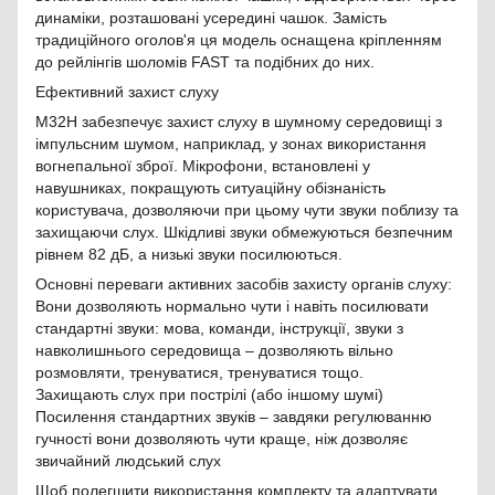
динаміки, розташовані усередині чашок. Замість
традиційного оголов'я ця модель оснащена кріпленням
до рейлінгів шоломів FAST та подібних до них.
Ефективний захист слуху
M32H забезпечує захист слуху в шумному середовищі з
імпульсним шумом, наприклад, у зонах використання
вогнепальної зброї. Мікрофони, встановлені у
навушниках, покращують ситуаційну обізнаність
користувача, дозволяючи при цьому чути звуки поблизу та
захищаючи слух. Шкідливі звуки обмежуються безпечним
рівнем 82 дБ, а низькі звуки посилюються.
Основні переваги активних засобів захисту органів слуху:
Вони дозволяють нормально чути і навіть посилювати
стандартні звуки: мова, команди, інструкції, звуки з
навколишнього середовища – дозволяють вільно
розмовляти, тренуватися, тренуватися тощо.
Захищають слух при пострілі (або іншому шумі)
Посилення стандартних звуків – завдяки регулюванню
гучності вони дозволяють чути краще, ніж дозволяє
звичайний людський слух
Щоб полегшити використання комплекту та адаптувати