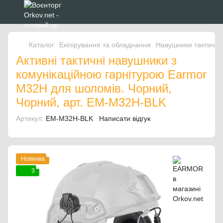
Каталог
Екіпірування та обладнання
Навушники тактичні
Активні тактичні навушники з
комунікаційною гарнітурою Earmor
M32H для шоломів. Чорний,
Чорний, арт. EM-M32H-BLK
Артикул:
EM-M32H-BLK
Написати відгук
Новинка
3