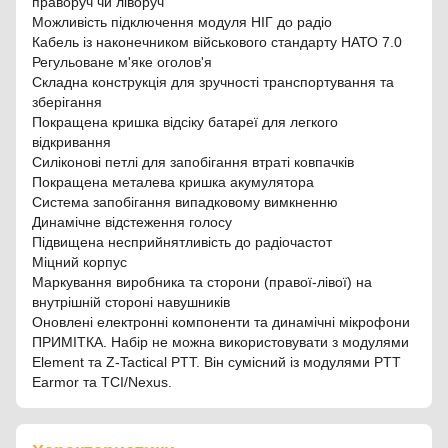
праворуч чи ліворуч
Можливість підключення модуля НІГ до радіо
Кабель із наконечником військового стандарту НАТО 7.0
Регульоване м'яке оголов'я
Складна конструкція для зручності транспортування та
зберігання
Покращена кришка відсіку батареї для легкого
відкривання
Силіконові петлі для запобігання втраті ковпачків
Покращена металева кришка акумулятора
Система запобігання випадковому вимкненню
Динамічне відстеження голосу
Підвищена несприйнятливість до радіочастот
Міцний корпус
Маркування виробника та сторони (правої-лівої) на
внутрішній стороні навушників
Оновлені електронні компоненти та динамічні мікрофони
ПРИМІТКА. Набір не можна використовувати з модулями
Element та Z-Tactical PTT. Він сумісний із модулями PTT
Earmor та TCI/Nexus.