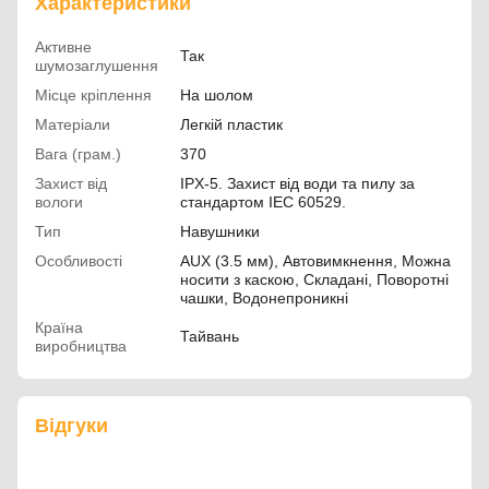
Характеристики
Активне
Так
шумозаглушення
Місце кріплення
На шолом
Матеріали
Легкій пластик
Вага (грам.)
370
Захист від
IPX-5. Захист від води та пилу за
вологи
стандартом IEC 60529.
Тип
Навушники
Особливості
AUX (3.5 мм), Автовимкнення, Можна
носити з каскою, Складані, Поворотні
чашки, Водонепроникні
Країна
Тайвань
виробництва
Відгуки