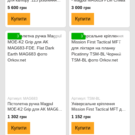
для калібру .223 різблення
- Magpul MAG619 PLM Слива
1/2х28 - 220мм. Чорний
5 600 грн
3 000 грн
Купити
Купити
3
3
Артикул: MAG683
Артикул: TSM-BL
Пістолетна ручка Magpul
Універсальне кріплення
MOE-K2 Grip для AK MAG683-
Mission First Tactical MFT для
FDE. Flat Dark Earth
ліхтаря на планку Picatinny
1 302 грн
1 152 грн
TSM-BL Чорний
Купити
Купити