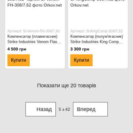
Артикул: SI-Venom-FH-308/7,62
Артикул: SI-KingComp-308/7,62
Компенсатор (пламегасник)
Компенсатор (полум'ягасник)
Strike Industries Venom Flash
Strike Industries King Comp
Hider для калібру .308/7,62mm
для калібру .308/7.62 SI-
4 500 грн
3 300 грн
SI-Venom-FH-308/7,62 Чорний
KingComp-308/7,62 Чорний
Купити
Купити
Показати ще 20 товарів
Назад
Вперед
5
з 42