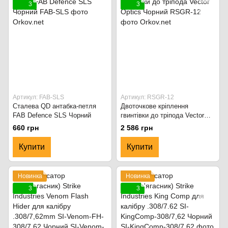
3
3
Артикул: FAB-SLS
Артикул: RSGR-12
Сталева QD антабка-петля
Двоточкове кріплення
FAB Defence SLS Чорний
гвинтівки до тріпода Vector
Optics Чорний
660 грн
2 586 грн
Купити
Купити
Новинка
Новинка
3
3