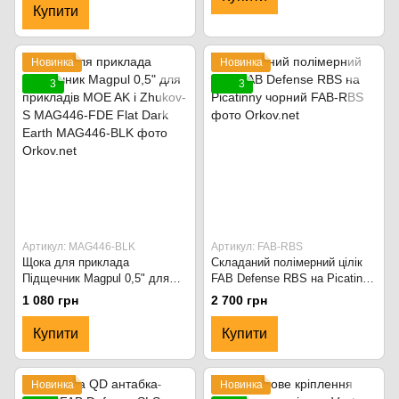
Купити
Новинка
Новинка
3
3
Артикул: MAG446-BLK
Артикул: FAB-RBS
Щока для приклада
Складаний полімерний цілік
Підщечник Magpul 0,5" для
FAB Defense RBS на Picatinny
прикладів MOE AK і Zhukov-S
чорний
1 080 грн
2 700 грн
MAG446-FDE Flat Dark Earth
Купити
Купити
Новинка
Новинка