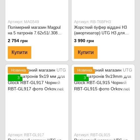
Артикул: MAG549
Артикул: RB-T6BFH3
Полімерний магазин Magpul
Жорсткий буфер віддачі H3
на 5 патронів 7.62x51/.308
(амортизатор) UTG H3 для
PMAG AC AICS Short Action
AR-15/M4 RB-T6BFH3
2 754 грн
3 990 грн
MAG549 Чорний
Купити
Купити
Новинка
Новинка
3
3
Артикул: RBT-GL917
Артикул: RBT-GL915