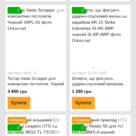
3
3
1
Артикул: VAPL-01
Артикул: SI-AR-AWP
Ліхтар Vaide Scrapper для
Штифти, що фіксують
компактних пістолетів. Чорний
ударно-спусковий механізм
карабінів AR-15 Strike
4 800 грн
1 290 грн
Industries SI-AR-AWP чорний
Купити
Купити
Новинка
Новинка
3
3