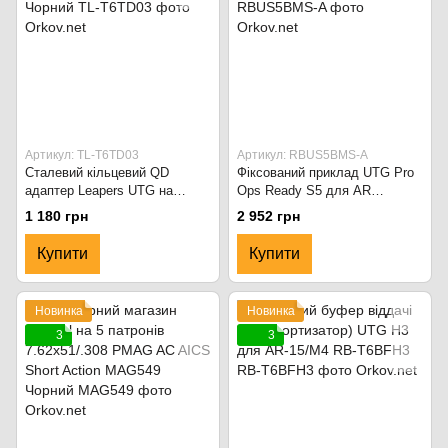
Артикул: TL-T6TD03
Артикул: RBUS5BMS-A
Сталевий кільцевий QD
Фіксований приклад UTG Pro
адаптер Leapers UTG на
Ops Ready S5 для AR
ресивер AR15 TL-T6TD03
RBUS5BMS-A чорний
1 180 грн
2 952 грн
Чорний
Купити
Купити
Новинка
Новинка
3
3