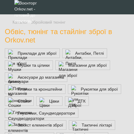
Каталог
Збройовий тюнінг
Обвіс, тюнінг та стайлінг зброї в
Orkov.net
Приклади для зброї
Антабки, Петлі
Мушки та цілики
Магазини для зброї
Аксесуари до магазинів
Планки та кронштейни
Рукоятки для зброї
Сошки
Цівки
ДТК
Глушники, Саундмодератори
Захист елементів зброї
Тактичні ліхтарі