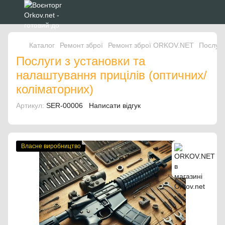
Каталог
Ремонт зброї
Ремонт зброї ORKOV.NET
Послуги
Послуги з установки та
налаштування прицілів (оптичних/
коліматорних)
Артикул:
SER-00006
Написати відгук
Власне виробництво