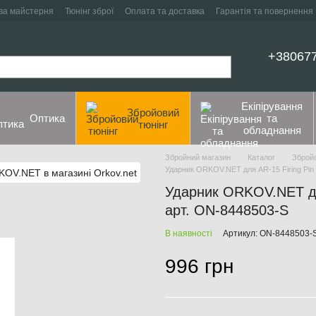
ва майстерня
Тюнінг зброї
Оплата та доставка
Гарантія та повернення
+38067
Екіпірування
Збройовий
Оптика
та
тюнінг
обладнання
Збройний магазин
Каталог
Збройо
Ударник ORKOV.NET для AR-15 Firing Pin
Ударник ORKOV.NET для
арт. ON-8448503-S
В наявності
Артикул: ON-8448503-
996 грн