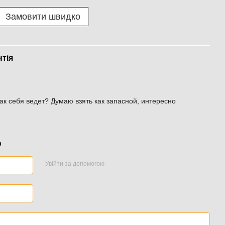
Замовити швидко
нтія
ак себя ведет? Думаю взять как запасной, интересно
р
Увійти за допомогою