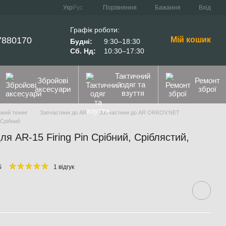
Порівняння
Укр
Рус
Бажання
Вхід
Графік роботи:
7880170
Мій кошик
Будні:
9:30–18:30
Сб. Нд:
10:30–17:30
Тактичний
Збройові
Ремонт
одяг та
аксесуари
зброї
взуття
вий тюнінг
Запчастини до AR
Запчастини до AR ORKOV.NET
 Срібний
 AR-15 Firing Pin Срібний, Сріблястий,
S
1 відгук