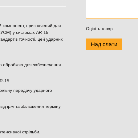
й компонент, призначений для
Оцініть товар
(УСМ) у системах AR-15.
андартів точності, цей ударник
Надіслати
ою обробкою для забезпечення
R-15.
абільну передачу ударного
ід іржі та збільшення терміну
нтенсивної стрільби.