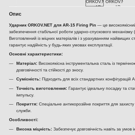
Опис
Ударник ORKOV.NET для AR-15 Firing Pin
— це високоякісни
забезпечення стабільної роботи ударно-спускового механізму 
Виготовлений із міцних матеріалів і з урахуванням найвищих ст
гарантує надійність у будь-яких умовах експлуатації.
Основні характеристики:
Матеріал:
Високоякісна інструментальна сталь із термічн
довговічності та стійкості до зносу.
Сумісність:
Підходить для всіх стандартних конфігурацій A
Точність виготовлення:
Гарантує ідеальну посадку та ст
імпульсу.
Покриття:
Спеціальне антикорозійне покриття для захисту в
служби.
Особливості:
Висока міцність:
Забезпечує довговічність навіть за умов і