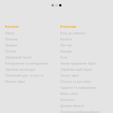
Каталог
Клієнтам
Зброя
Вхід до кабінету
Патрони
Каталог
Приціли
Про нас
Оптика
Бренди
Збройовий тюнінг
Блог
Екіпірування та обладнання
Умови придбання зброї
Збройові аксесуари
Збройова майстерня
Тактичний одяг та взуття
Тюнінг зброї
Ремонт зброї
Оплата та доставка
Гарантія та повернення
Мапа сайту
Контакти
Договір оферти
Політика конфіденційності