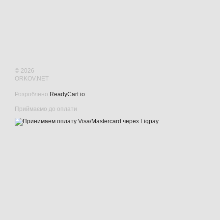
© 2026
ORKOV.NET
Розроблено
ReadyCart.io
Приймаємо до оплати