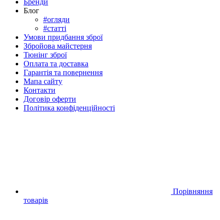
Бренди
Блог
#огляди
#cтатті
Умови придбання зброї
Збройова майстерня
Тюнінг зброї
Оплата та доставка
Гарантія та повернення
Мапа сайту
Контакти
Договір оферти
Політика конфіденційності
Порівняння
товарів