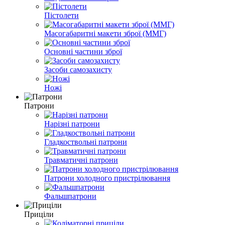
Пістолети
Масогабаритні макети зброї (ММГ)
Основні частини зброї
Засоби самозахисту
Ножі
Патрони
Нарізні патрони
Гладкоствольні патрони
Травматичні патрони
Патрони холодного пристрілювання
Фальшпатрони
Приціли