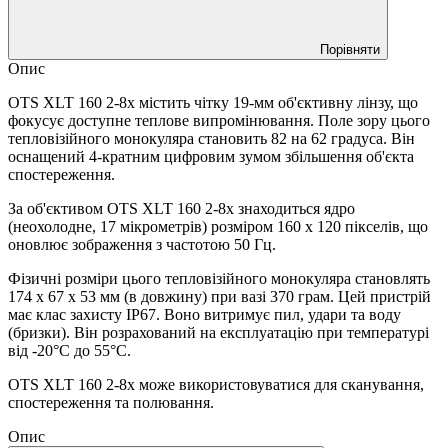
Порівняти
Опис
OTS XLT 160 2-8x містить чітку 19-мм об'єктивну лінзу, що
фокусує доступне теплове випромінювання. Поле зору цього
тепловізійного монокуляра становить 82 на 62 градуса. Він
оснащений 4-кратним цифровим зумом збільшення об'єкта
спостереження.
За об'єктивом OTS XLT 160 2-8x знаходиться ядро
(неохолодне, 17 мікрометрів) розміром 160 x 120 пікселів, що
оновлює зображення з частотою 50 Гц.
Фізичні розміри цього тепловізійного монокуляра становлять
174 х 67 х 53 мм (в довжину) при вазі 370 грам. Цей пристрій
має клас захисту IP67. Воно витримує пил, удари та воду
(бризки). Він розрахований на експлуатацію при температурі
від -20°C до 55°C.
OTS XLT 160 2-8x може використовуватися для сканування,
спостереження та полювання.
Опис