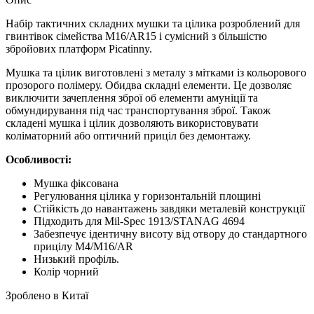
Набір тактичних складних мушки та цілика розроблений для
гвинтівок сімейства M16/AR15 і сумісний з більшістю
збройових платформ Picatinny.
Мушка та цілик виготовлені з металу з мітками із кольорового
прозорого полімеру. Обидва складні елементи. Це дозволяє
виключити зачеплення зброї об елементи амуніції та
обмундирування під час транспортування зброї. Також
складені мушка і цілик дозволяють використовувати
коліматорний або оптичний приціл без демонтажу.
Особливості:
Мушка фіксована
Регулювання цілика у горизонтальній площині
Стійкість до навантажень завдяки металевій конструкції
Підходить для Mil-Spec 1913/STANAG 4694
Забезпечує ідентичну висоту від отвору до стандартного
прицілу M4/M16/AR
Низький профіль.
Колір чорний
Зроблено в Китаї