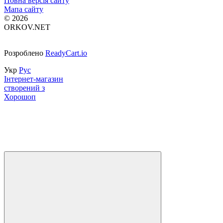
Повна версія сайту
Мапа сайту
© 2026
ORKOV.NET
Розроблено
ReadyCart.io
Укр
Рус
Інтернет-магазин
створений з
Хорошоп