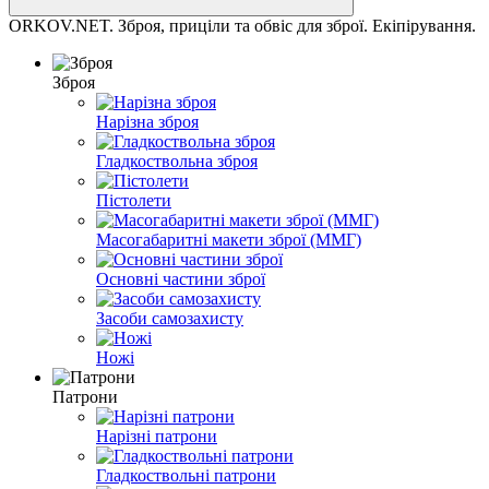
ORKOV.NET. Зброя, приціли та обвіс для зброї. Екіпірування.
Зброя
Нарізна зброя
Гладкоствольна зброя
Пістолети
Масогабаритні макети зброї (ММГ)
Основні частини зброї
Засоби самозахисту
Ножі
Патрони
Нарізні патрони
Гладкоствольні патрони