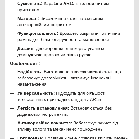
Сумісність:
Карабіни
AR15
із телескопічним
прикладом.
Матеріал:
Високоміцна сталь із захисним
антикорозійним покриттям.
Функціональність:
Дозволяє закріпити тактичний
ремінь для більшої зручності та маневреності.
Дизайн:
Двосторонній, для користувачів із
домінуючою правою чи лівою рукою.
Особливості:
Надійність:
Виготовлена з високоякісної сталі, що
забезпечує довговічність і витримує інтенсивні
навантаження.
Універсальність:
Підходить для більшості
телескопічних прикладів стандарту AR15.
Легкість встановлення:
Встановлюється без
додаткових інструментів.
Антикорозійне покриття:
Забезпечує захист від
впливу вологи та механічних пошкоджень.
Ергономіка:
Подвійне кільце дозволяє кріпити ремінь