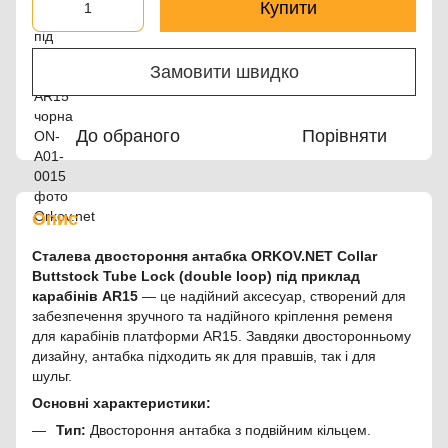
Купити
Замовити швидко
До обраного
Порівняти
Опис
Сталева двостороння антабка ORKOV.NET Collar
Buttstock Tube Lock (double loop) під приклад
карабінів AR15
— це надійний аксесуар, створений для
забезпечення зручного та надійного кріплення ременя
для карабінів платформи AR15. Завдяки двосторонньому
дизайну, антабка підходить як для правшів, так і для
шульг.
Основні характеристики:
Тип:
Двостороння антабка з подвійним кільцем.