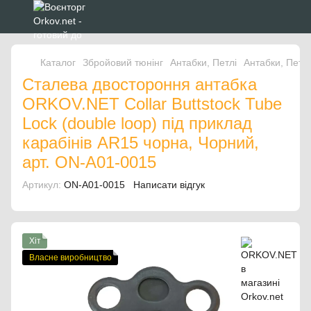
Каталог
Збройовий тюнінг
Антабки, Петлі
Антабки, Пет
Сталева двостороння антабка
ORKOV.NET Collar Buttstock Tube
Lock (double loop) під приклад
карабінів AR15 чорна, Чорний,
арт. ON-A01-0015
Артикул:
ON-A01-0015
Написати відгук
Хіт
Власне виробництво