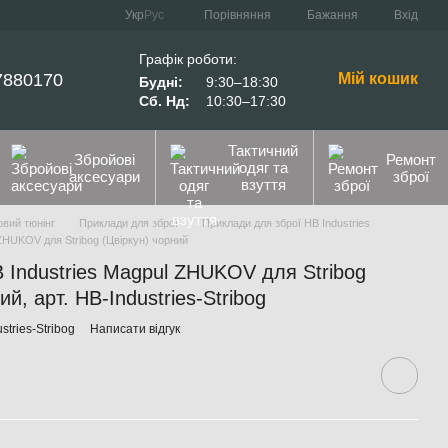
Порівняння
Укр
Рус
Бажання
Вхід
Графік роботи:
7880170
Мій кошик
Будні:
9:30–18:30
Сб. Нд:
10:30–17:30
Тактичний
Збройові
Ремонт
одяг та
аксесуари
зброї
взуття
вий тюнінг
Приклади для зброї
Приклади для зброї HB Industries
ZHUKOV для Stribog (Цвіркун) чорний
Industries Magpul ZHUKOV для Stribog
й, арт. HB-Industries-Stribog
stries-Stribog
Написати відгук