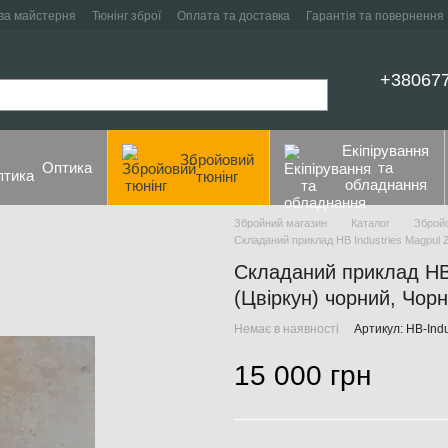
ва майстерня
Тюнінг зброї
Оплата та доставка
Гарантія та повернення
+38067
Екіпірування
Збройовий
Оптика
та
тюнінг
обладнання
Збройний магазин
Каталог
Збройо
Складаний приклад HB Industries Magpul 
Складаний приклад HB 
(Цвіркун) чорний, Чорни
Немає в наявності
Артикул: HB-Indu
15 000 грн