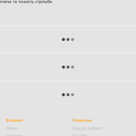
лече та точність стрільби.
Каталог
Клієнтам
Зброя
Вхід до кабінету
Патрони
Каталог