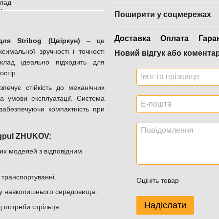
Поширити у соцмережах
Доставка
Оплата
Гара
я Stribog (Цвіркун)
– це
симальної зручності і точності
Новий відгук або комента
клад ідеально підходить для
остір.
зпечує стійкість до механічних
а умови експлуатації. Система
забезпечуючи компактність при
agpul ZHUKOV:
нших моделей з відповідним
у транспортуванні.
Оцініть товар
иву навколишнього середовища.
Надіслати
д потреби стрільця.