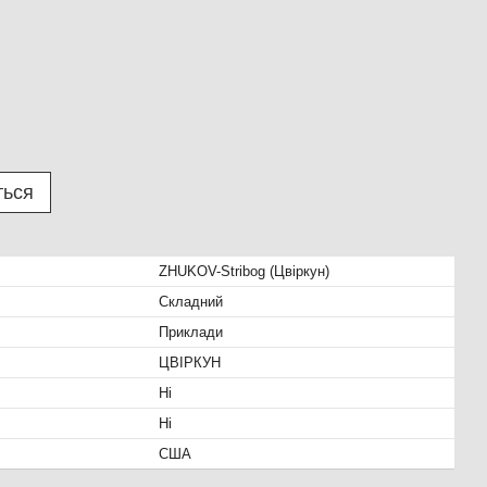
ться
ZHUKOV-Stribog (Цвіркун)
Складний
Приклади
ЦВІРКУН
Ні
Ні
США