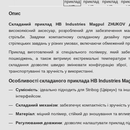
Опис
Складаний приклад HB Industries Magpul ZHUKOV дл
високоякісний аксесуар, розроблений для забезпечення мак
стрільби. Завдяки компактному складаному дизайну при
стрілецьких завдань у різних умовах, включаючи обмежений пр
Приклад виготовлений зі спеціального полімеру, який забе
пошкоджень, а також витримує екстремальні температури т
складання дозволяє швидко змінювати конфігурацію зброї, 
транспортуванні та зручність у використанні.
Особливості складаного приклада HB Industries M
Сумісність
: ідеально підходить для Stribog (Цвіркун) та і
інтерфейсом.
Складаний механізм
: забезпечує компактність і зручність 
Матеріал
: міцний полімер, стійкий до зношування та впл
Регулювання довжини
: дозволяє налаштувати приклад пі