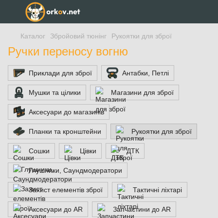
Каталог
Збройовий тюнінг
Рукоятки для зброї
Ручки переносу вогню
Приклади для зброї
Антабки, Петлі
Мушки та цілики
Магазини для зброї
Аксесуари до магазинів
Планки та кронштейни
Рукоятки для зброї
Сошки
Цівки
ДТК
Глушники, Саундмодератори
Захист елементів зброї
Тактичні ліхтарі
Аксесуари до AR
Запчастини до AR