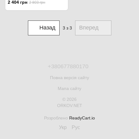
M-LOK CRC-9045-Coyote Tan.
2 404 грн
2 803 грн
Coyote/Coyote
Назад
Вперед
3
з 3
+380677880170
Повна версія сайту
Мапа сайту
© 2026
ORKOV.NET
Розроблено
ReadyCart.io
Укр
Рус