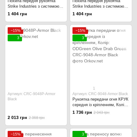
Похила передня рукоятка
Похила передня рукоятка
Strike Industries з системою
Strike Industries з системою
прокладки кабелю SI-AR-
прокладки кабелю SI-AR-
1 404 грн
1 404 грн
HSFG-BK Чорний
HSFG-FDE Flat Dark Earth
−15%
−15%
3
3
1
Артикул: CRC-9048P-Armor
Артикул: CRC-9048-Armor Black
Black
Рукоятка передачи огня КРУК
середня із кріпленням, Колір:
ODGreen Olive Drab Green
1 736 грн
2 043 грн
2 013 грн
2 368 грн
−15%
3