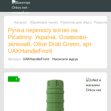
Каталог
Збройовий тюнінг
Рукоятки для зброї
Рукоятки д
Ручка переносу вогню на
Picatinny. Україна. Оливково-
зелений, Olive Drab Green, арт.
UAKHandleFront
Артикул:
UAKHandleFront
Написати відгук
3