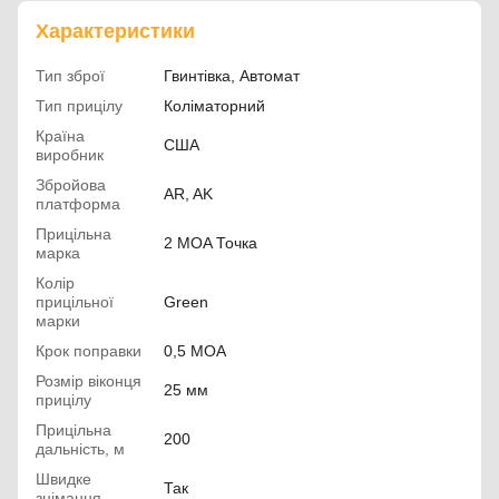
Характеристики
Тип зброї
Гвинтівка, Автомат
Тип прицілу
Коліматорний
Країна
США
виробник
Збройова
AR, AK
платформа
Прицільна
2 MOA Точка
марка
Колір
прицільної
Green
марки
Крок поправки
0,5 MOA
Розмір віконця
25 мм
прицілу
Прицільна
200
дальність, м
Швидке
Так
знімання