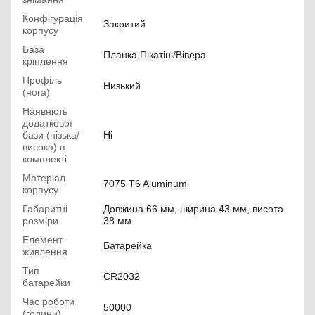
Конфігурація
Закритий
корпусу
База
Планка Пікатіні/Вівера
кріплення
Профіль
Низький
(нога)
Наявність
додаткової
бази (нізька/
Ні
висока) в
комплекті
Матеріал
7075 T6 Aluminum
корпусу
Габаритні
Довжина 66 мм, ширина 43 мм, висота
розміри
38 мм
Елемент
Батарейка
живлення
Тип
CR2032
батарейки
Час роботи
50000
(години)