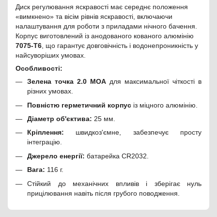
Диск регулювання яскравості має середнє положення
«вимкнено» та вісім рівнів яскравості, включаючи
налаштування для роботи з приладами нічного бачення.
Корпус виготовлений із анодованого кованого алюмінію
7075-T6
, що гарантує довговічність і водонепроникність у
найсуворіших умовах.
Особливості:
Зелена точка 2.0 MOA
для максимальної чіткості в
різних умовах.
Повністю герметичний корпус
із міцного алюмінію.
Діаметр об'єктива:
25 мм.
Кріплення:
швидкоз'ємне, забезпечує просту
інтеграцію.
Джерело енергії:
батарейка CR2032.
Вага:
116 г.
Стійкий до механічних впливів і зберігає нуль
прицілювання навіть після грубого поводження.