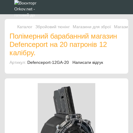
Каталог
Збройовий тюнінг
Магазини для зброї
Магазини 
Полімерний барабанний магазин
Defenceport на 20 патронів 12
калібру.
Артикул:
Defenceport-12GA-20
Написати відгук