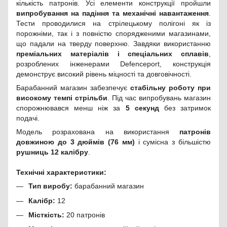
кількість патронів. Усі елементи конструкції пройшли
випробування на падіння та механічні навантаження
.
Тести проводилися на стрілецькому полігоні як із
порожніми, так і з повністю спорядженими магазинами,
що падали на тверду поверхню. Завдяки використанню
преміальних матеріалів і спеціальних сплавів
,
розроблених інженерами Defenceport, конструкція
демонструє високий рівень міцності та довговічності.
Барабанний магазин забезпечує
стабільну роботу при
високому темпі стрільби
. Під час випробувань магазин
спорожнювався менш ніж за
5 секунд
без затримок
подачі.
Модель розрахована на використання
патронів
довжиною до 3 дюймів (76 мм)
і сумісна з більшістю
рушниць 12 калібру
.
Технічні характеристики:
Тип виробу:
барабанний магазин
Калібр:
12
Місткість:
20 патронів