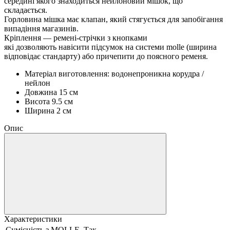
середині якого знаходиться нейлоновий мішок, що
складається.
Горловина мішка має клапан, який стягується для запобігання
випадіння магазинів.
Кріплення — ремені-стрічки з кнопками
які дозволяють навісити підсумок на системи molle (ширина
відповідає стандарту) або причепити до поясного ременя.
Матеріал виготовлення: водонепроникна корудра /
нейлон
Довжина 15 см
Висота 9.5 см
Ширина 2 см
Опис
Характеристики
Сумісність з MOLLE
Так