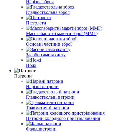
Нарізна зброя
Гладкоствольна зброя
Пістолети
Масогабаритні макети зброї (ММГ)
Основні частини зброї
Засоби самозахисту
Ножі
Патрони
Нарізні патрони
Гладкоствольні патрони
Травматичні патрони
Патрони холодного пристрілювання
Фальшпатрони