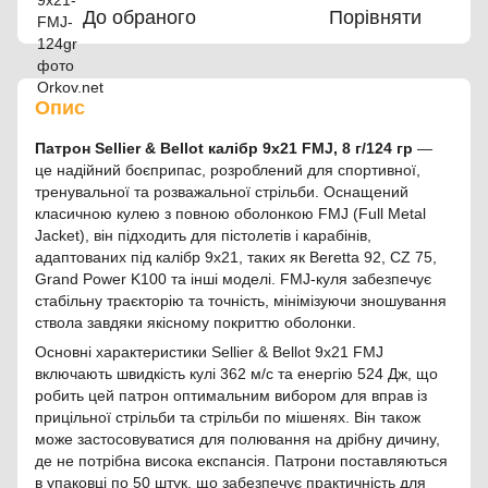
До обраного
Порівняти
Опис
Патрон Sellier & Bellot калібр 9x21 FMJ, 8 г/124 гр
—
це надійний боєприпас, розроблений для спортивної,
тренувальної та розважальної стрільби. Оснащений
класичною кулею з повною оболонкою FMJ (Full Metal
Jacket), він підходить для пістолетів і карабінів,
адаптованих під калібр 9x21, таких як Beretta 92, CZ 75,
Grand Power K100 та інші моделі. FMJ-куля забезпечує
стабільну траєкторію та точність, мінімізуючи зношування
ствола завдяки якісному покриттю оболонки.
Основні характеристики Sellier & Bellot 9x21 FMJ
включають швидкість кулі 362 м/с та енергію 524 Дж, що
робить цей патрон оптимальним вибором для вправ із
прицільної стрільби та стрільби по мішенях. Він також
може застосовуватися для полювання на дрібну дичину,
де не потрібна висока експансія. Патрони поставляються
в упаковці по 50 штук, що забезпечує практичність для