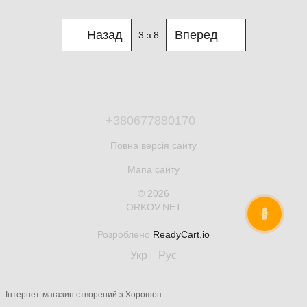
Назад
Вперед
3
з 8
+380677880170
Повна версія сайту
Мапа сайту
© 2026
ORKOV.NET
ОНЛАЙН ЧАТ
Розроблено
ReadyCart.io
Укр
Рус
Інтернет-магазин створений з Хорошоп