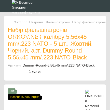
Каталог
Патрони
Фальшпатрони
Набір фальшпатронів O
Набір фальшпатронів
ORKOV.NET калібру 5.56x45
mm/.223 NATO - 5 шт., Жовтий,
Чорний, арт. Dummy-Round-
5.56x45 mm/.223 NATO-Black
Артикул:
Dummy-Round-5.56x45 mm/.223 NATO-Black
1 відгук
Хіт
Власне виробництво