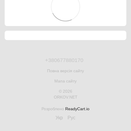
+380677880170
Повна версія сайту
Мапа сайту
© 2026
ORKOV.NET
Розроблено
ReadyCart.io
Укр
Рус