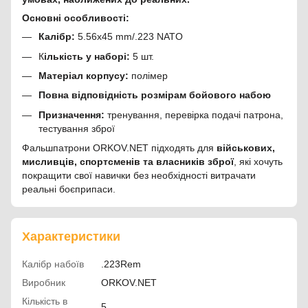
Основні особливості:
Калібр:
5.56x45 mm/.223 NATO
К
ількість у наборі:
5 шт.
Матеріал корпусу:
полімер
Повна відповідність розмірам бойового набою
Призначення:
тренування, перевірка подачі патрона,
тестування зброї
Фальшпатрони ORKOV.NET підходять для
військових,
мисливців, спортсменів та власників зброї
, які хочуть
покращити свої навички без необхідності витрачати
реальні боєприпаси.
Характеристики
Калібр набоїв
.223Rem
Виробник
ORKOV.NET
Кількість в
5