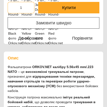
Купити
Замовити швидко
До обраного
Порівняти
Опис
Фальшпатрони
ORKOV.NET калібру 5.56x45 mm/.223
NATO
– це
високоякісні тренувальні патрони
,
призначені для
відпрацювання техніки перезарядки,
навчання стрільців та перевірки роботи ударно-
спускового механізму (УСМ)
без використання бойових
набоїв.
Конструкція патрона максимально
імітує реальний
бойовий набій
, що дозволяє проводити
тренування в
умовах, наближених до реальних.