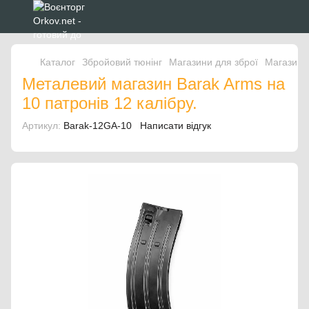
Каталог
Збройовий тюнінг
Магазини для зброї
Магазини 
Металевий магазин Barak Arms на
10 патронів 12 калібру.
Артикул:
Barak-12GA-10
Написати відгук