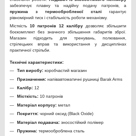
забезпечує плавну та надійну подачу патронів, а
пружина з термообробленої сталі
гарантує
рівномірний тиск і стабільність роботи механізму.
Місткість
10 патронів 12 калібру
дозволяє збільшити
боєкомплект без значного збільшення габаритів зброї.
Магазин підходить для тренувань, полювання,
стрілецьких вправ та використання у дисциплінах
практичної стрільби.
Технічні характеристики:
Тип виробу:
коробчастий магазин
Призначення:
напівавтоматичні рушниці Barak Arms
Калібр:
12
Місткість:
10 патронів
Матеріал корпусу:
метал
Покриття:
чорний оксид (Black Oxide)
Матеріал подавача:
зносостійкий полімер
Пружина:
термооброблена сталь