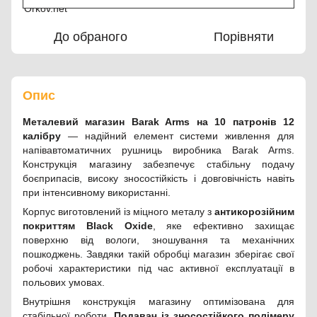
До обраного
Порівняти
Опис
Металевий магазин Barak Arms на 10 патронів 12
калібру
— надійний елемент системи живлення для
напівавтоматичних рушниць виробника Barak Arms.
Конструкція магазину забезпечує стабільну подачу
боєприпасів, високу зносостійкість і довговічність навіть
при інтенсивному використанні.
Корпус виготовлений із міцного металу з
антикорозійним
покриттям Black Oxide
, яке ефективно захищає
поверхню від вологи, зношування та механічних
пошкоджень. Завдяки такій обробці магазин зберігає свої
робочі характеристики під час активної експлуатації в
польових умовах.
Внутрішня конструкція магазину оптимізована для
стабільної роботи.
Подавач із зносостійкого полімеру