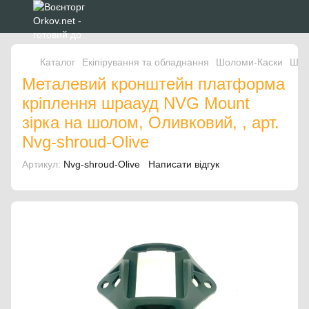
Каталог
Екіпірування та обладнання
Шоломи-Каски
Шол
Металевий кронштейн платформа
кріплення шраауд NVG Mount
зірка на шолом, Оливковий, , арт.
Nvg-shroud-Olive
Артикул:
Nvg-shroud-Olive
Написати відгук