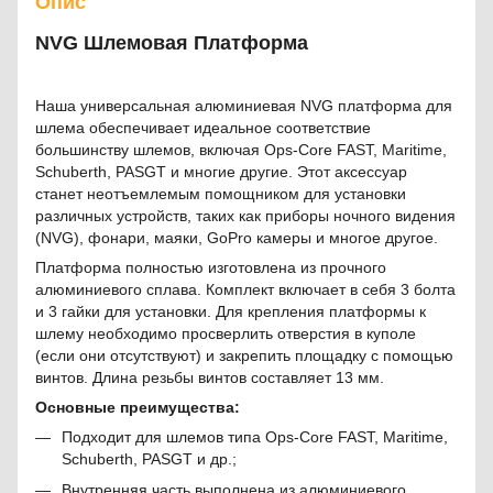
Опис
NVG Шлемовая Платформа
Наша универсальная алюминиевая NVG платформа для
шлема обеспечивает идеальное соответствие
большинству шлемов, включая Ops-Core FAST, Maritime,
Schuberth, PASGT и многие другие. Этот аксессуар
станет неотъемлемым помощником для установки
различных устройств, таких как приборы ночного видения
(NVG), фонари, маяки, GoPro камеры и многое другое.
Платформа полностью изготовлена из прочного
алюминиевого сплава. Комплект включает в себя 3 болта
и 3 гайки для установки. Для крепления платформы к
шлему необходимо просверлить отверстия в куполе
(если они отсутствуют) и закрепить площадку с помощью
винтов. Длина резьбы винтов составляет 13 мм.
Основные преимущества:
Подходит для шлемов типа Ops-Core FAST, Maritime,
Schuberth, PASGT и др.;
Внутренняя часть выполнена из алюминиевого