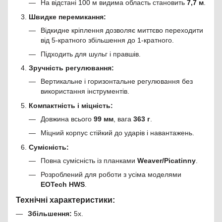
На відстані 100 м видима область становить
7,7 м
.
Швидке перемикання:
Відкидне кріплення дозволяє миттєво переходити
від 5-кратного збільшення до 1-кратного.
Підходить для шульг і правшів.
Зручність регулювання:
Вертикальне і горизонтальне регулювання без
використання інструментів.
Компактність і міцність:
Довжина всього
99 мм
, вага
363 г
.
Міцний корпус стійкий до ударів і навантажень.
Сумісність:
Повна сумісність із планками
Weaver/Picatinny
.
Розроблений для роботи з усіма моделями
EOTech HWS
.
Технічні характеристики:
Збільшення:
5x.