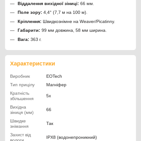
Віддалення вихідної зіниці:
66 мм.
Поле зору:
4,4° (7,7 м на 100 м).
Кріплення:
Швидкознімне на Weaver/Picatinny.
Габарити:
99 мм довжина, 58 мм ширина.
Вага:
363 г.
Характеристики
Виробник
EOTech
Тип прицілу
Магніфер
Кратність
5х
збільшення
Вихідна
66
зіниця (мм)
Швидке
Так
знімання
Захист від
IPX8 (водонепроникний)
вологи