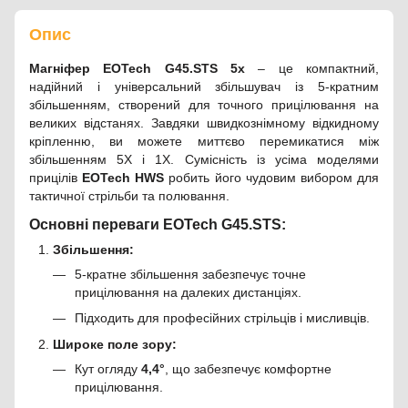
Опис
Магніфер EOTech G45.STS 5х
– це компактний,
надійний і універсальний збільшувач із 5-кратним
збільшенням, створений для точного прицілювання на
великих відстанях. Завдяки швидкознімному відкидному
кріпленню, ви можете миттєво перемикатися між
збільшенням 5X і 1X. Сумісність із усіма моделями
прицілів
EOTech HWS
робить його чудовим вибором для
тактичної стрільби та полювання.
Основні переваги EOTech G45.STS:
Збільшення:
5-кратне збільшення забезпечує точне
прицілювання на далеких дистанціях.
Підходить для професійних стрільців і мисливців.
Широке поле зору:
Кут огляду
4,4°
, що забезпечує комфортне
прицілювання.