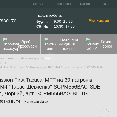
Порівняння
Укр
Рус
Бажання
Вхід
Графік роботи:
7880170
Мій кошик
Будні:
9:30–18:30
Сб. Нд:
10:30–17:30
Тактичний
Збройові
Ремонт
одяг та
аксесуари
зброї
взуття
вий тюнінг
Магазини для зброї
(MFT)
cal MFT на 30 патронів 5.56x45mm для AR-15/M4 "Тарас Шевченко" SCPM556BAG-
sion First Tactical MFT на 30 патронів
/M4 "Тарас Шевченко" SCPM556BAG-SDE-
th, Чорний, арт. SCPM556BAG-BL-TG
556BAG-BL-TG
Написати відгук