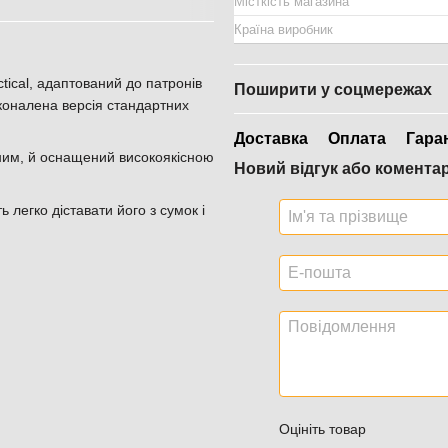
Місткість магазина
Країна виробник
tical, адаптований до патронів
Поширити у соцмережах
сконалена версія стандартних
Доставка
Оплата
Гара
цним, й оснащений високоякісною
Новий відгук або комента
легко діставати його з сумок і
Оцініть товар