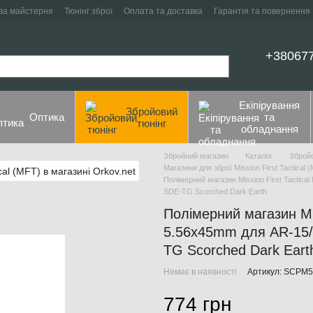
ва майстерня
Тюнінг зброї
Оплата та доставка
Гарантія та повернення
+38067
Екіпірування
Збройовий
Оптика
та
тюнінг
обладнання
Збройний магазин
Каталог
Збройо
Магазини для зброї Mission First Tactical 
Полімерний магазин Mission First Tacti
SDE-TG Scorched Dark Earth
Полімерний магазин Mis
5.56x45mm для AR-15
TG Scorched Dark Ear
Немає в наявності
Артикул: SCPM
774 грн