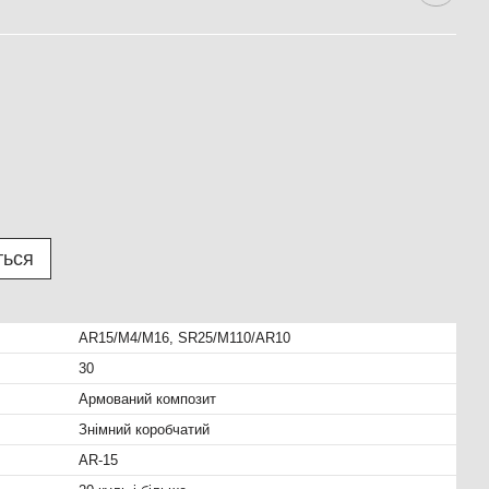
ться
AR15/M4/M16, SR25/M110/AR10
30
Армований композит
Знімний коробчатий
AR-15