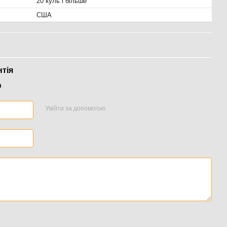
20 куль і більше
США
нтія
р
Увійти за допомогою