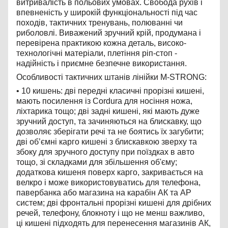
витривалість в польових умовах. Свобода рухів і
впевненість у широкій функціональності під час
походів, тактичних тренувань, полюванні чи
риболовлі. Виважений зручний крій, продумана і
перевірена практикою кожна деталь, високо-
технологічні матеріали, плетіння ріп-стоп -
надійність і приємне безпечне використання.
Особливості тактичних штанів лінійки М-STRONG:
•
10 кишень: дві передні класичні прорізні кишені,
мають посилення із Cordura для носіння ножа,
ліхтарика тощо; дві задні кишені, які мають дуже
зручний доступ, та зачиняються на блискавку, що
дозволяє зберігати речі та не боятись їх загубити;
дві об’ємні карго кишені з блискавкою зверху та
збоку для зручного доступу при поїздках в авто
тощо, зі складками для збільшення об'єму;
додаткова кишеня поверх карго, закривається на
велкро і може використовуватись для телефона,
павербанка або магазина на карабін АК та АР
систем; дві фронтальні прорізні кишені для дрібних
речей, телефону, блокноту і що не менш важливо,
ці кишені підходять для перенесення магазинів АК,