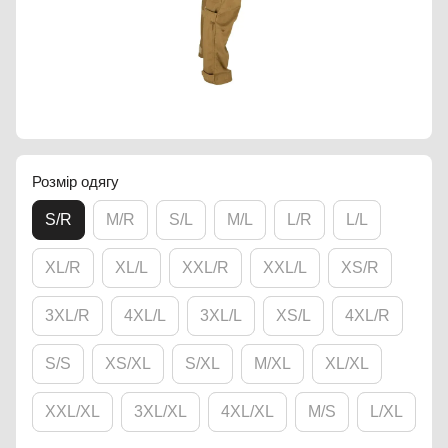
Розмір одягу
S/R
M/R
S/L
M/L
L/R
L/L
XL/R
XL/L
XXL/R
XXL/L
XS/R
3XL/R
4XL/L
3XL/L
XS/L
4XL/R
S/S
XS/XL
S/XL
M/XL
XL/XL
XXL/XL
3XL/XL
4XL/XL
M/S
L/XL