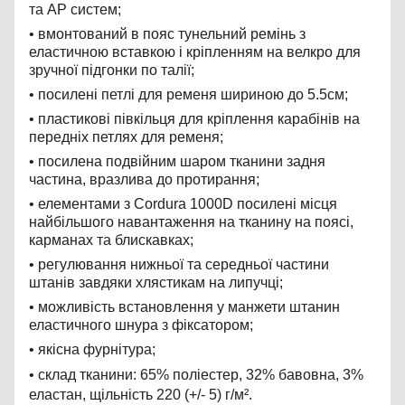
та АР систем;
•
вмонтований в пояс тунельний ремінь з
еластичною вставкою і кріпленням на велкро для
зручної підгонки по талії;
•
посилені петлі для ременя шириною до 5.5см;
•
пластикові півкільця для кріплення карабінів на
передніх петлях для ременя;
•
посилена подвійним шаром тканини задня
частина, вразлива до протирання;
•
елементами з Cordura 1000D посилені місця
найбільшого навантаження на тканину на поясі,
карманах та блискавках;
•
регулювання нижньої та середньої частини
штанів завдяки хлястикам на липучці;
•
можливість встановлення у манжети штанин
еластичного шнура з фіксатором;
•
якісна фурнітура;
•
склад тканини: 65% поліестер, 32% бавовна, 3%
еластан, щільність 220 (+/- 5) г/м².