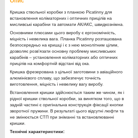
Опис
Кришка ствольної коробки з планкою Picatinny для
встановлення коліматорних і оптичних прицілів на
мисливські карабіни та автомати АК/АКС, швидкознімна.
Основними плюсами цього виробу є ергономічність,
міцність і невелика вага. Планка Picatinny розташована
безпосередньо на кришці і є з нею монолітним цілим,
дозволяє розв'язати основну проблему мисливських
карабінів – установлення коліматорних або оптичних
прицілів на комфортній відстані від ока.
Кришка фрезерована з цільної заготовини з авіаційного
алюмінієвого сплаву, що забезпечує точність
виготовлення, міцність і невелику вагу виробу.
Встановлення кришки здійснюється таким же чином, як і
рідної кришки ствольної коробки, за винятком того, що в
задній частині є оригінальна конструкція фіксації кнопки
зворотної пружини. В результаті цього відсутні люфти та
не змінюється СТП при зніманні та встановлюванні
кришки.
Технічні характеристики: