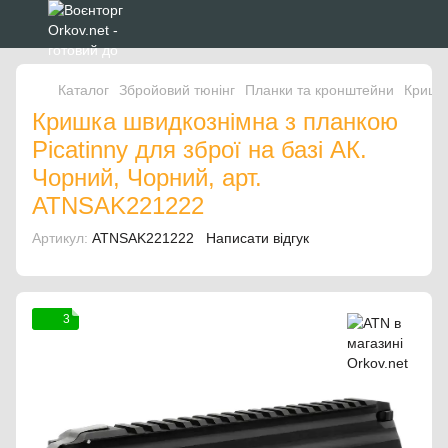
Каталог
Збройовий тюнінг
Планки та кронштейни
Кришка
Кришка швидкознімна з планкою
Picatinny для зброї на базі АК.
Чорний, Чорний, арт.
ATNSAK221222
Артикул:
ATNSAK221222
Написати відгук
3