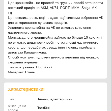
Цей кронштейн - це простий та зручний спосіб встановити
оптичний приціл на AKM, AK74, FORT, MKM, Saiga MK і
т.д.
Це невелика революція в адаптації системи озброєння АК
для використання сучасних прицілів.
Установка кронштейна на АК не вимагає кріплення
ласточкиного хвоста.
Монтаж даного кронштейна займає не більше 10 хвилин і
не вимагає додаткових робіт по установці ласточкиного
хвоста, що передбачає свердління і клепку приймача
автомата Калашникова.
Спосіб монтажу: під ручку шляхом плетіння під кнопкою
скидання журналу.
Тип монтування: Постійний
Матеріал: Сталь
Характеристики
Тип
Планки, адаптершини
Фіксація на
Постійні
зброю