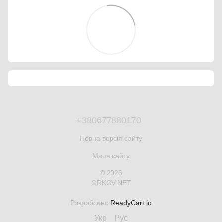
+380677880170
Повна версія сайту
Мапа сайту
© 2026
ORKOV.NET
Розроблено
ReadyCart.io
Укр
Рус