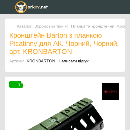
Каталог
Збройовий тюнінг
Планки та кронштейни
Кроншт
Кронштейн Barton з планкою
Picatinny для АК. Чорний, Чорний,
арт. KRONBARTON
Артикул:
KRONBARTON
Написати відгук
3