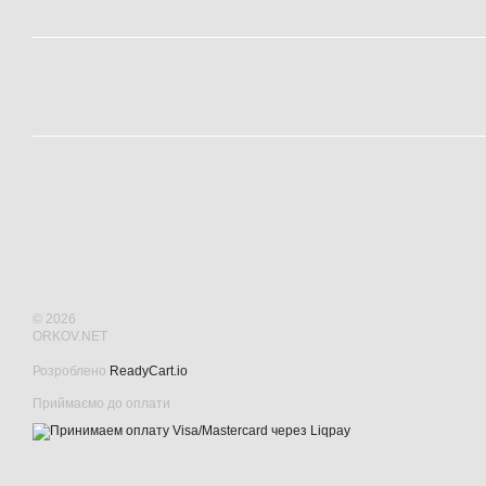
© 2026
ORKOV.NET
Розроблено
ReadyCart.io
Приймаємо до оплати