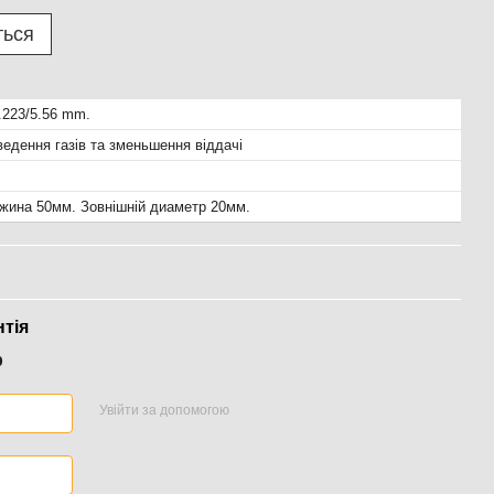
ться
.223/5.56 mm.
ведення газів та зменьшення віддачі
жина 50мм. Зовнішній диаметр 20мм.
нтія
р
Увійти за допомогою