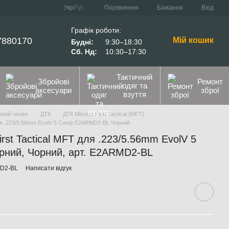
Порівняння
Укр
Рус
Бажання
Вхід
Графік роботи:
7880170
Мій кошик
Будні:
9:30–18:30
Сб. Нд:
10:30–17:30
Тактичний
Збройові
Ремонт
одяг та
аксесуари
зброї
взуття
вий тюнінг
ДТК
ДТК Mission First Tactical (MFT)
 для .223/5.56mm EvolV 5 Comp E2ARMD2-BL Чорний
rst Tactical MFT для .223/5.56mm EvolV 5
ний, Чорний, арт. E2ARMD2-BL
MD2-BL
Написати відгук