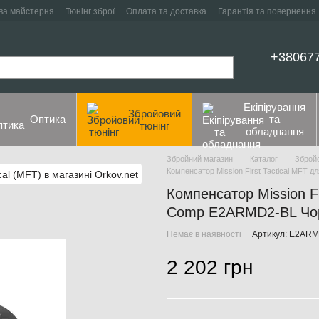
ва майстерня
Тюнінг зброї
Оплата та доставка
Гарантія та повернення
+38067
Екіпірування
Збройовий
Оптика
та
тюнінг
обладнання
Збройний магазин
Каталог
Збройо
Компенсатор Mission First Tactical MFT
Компенсатор Mission Fi
Comp E2ARMD2-BL Чор
Немає в наявності
Артикул: E2AR
2 202 грн