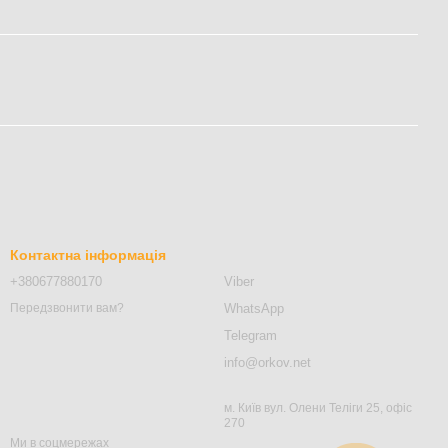
Контактна інформація
+380677880170
Viber
WhatsApp
Передзвонити вам?
Telegram
info@orkov.net
м. Київ вул. Олени Теліги 25, офіс
270
Ми в соцмережах