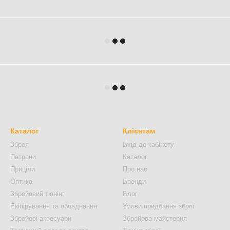
Каталог
Клієнтам
Зброя
Вхід до кабінету
Патрони
Каталог
Приціли
Про нас
Оптика
Бренди
Збройовий тюнінг
Блог
Екіпірування та обладнання
Умови придбання зброї
Збройові аксесуари
Збройова майстерня