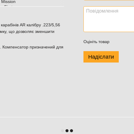
 карабінів AR калібру .223/5,56
мку, що дозволяє зменшити
Оцініть товар
ом. Компенсатор призначений для
Надіслати