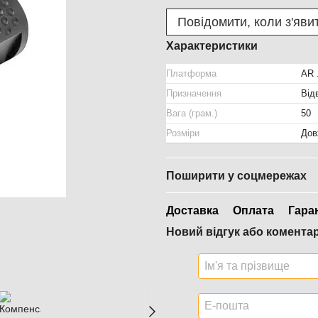
Повідомити, коли з'яви
Характеристики
Платформа
AR 
Призначення
Від
Вага (грам.)
50
Розміри
Дов
Поширити у соцмережах
Доставка
Оплата
Гара
Новий відгук або комента