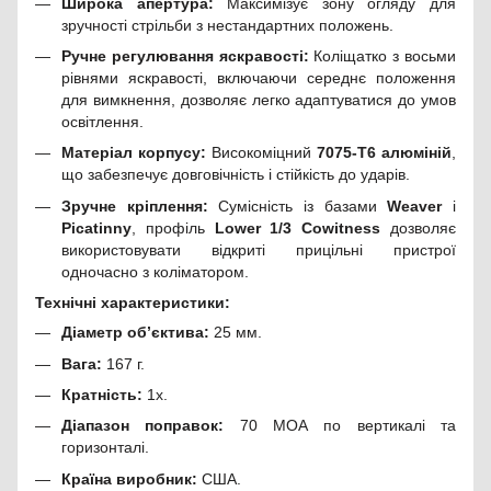
Широка апертура:
Максимізує зону огляду для
зручності стрільби з нестандартних положень.
Ручне регулювання яскравості:
Коліщатко з восьми
рівнями яскравості, включаючи середнє положення
для вимкнення, дозволяє легко адаптуватися до умов
освітлення.
Матеріал корпусу:
Високоміцний
7075-T6 алюміній
,
що забезпечує довговічність і стійкість до ударів.
Зручне кріплення:
Сумісність із базами
Weaver
і
Picatinny
, профіль
Lower 1/3 Cowitness
дозволяє
використовувати відкриті прицільні пристрої
одночасно з коліматором.
Технічні характеристики:
Діаметр об’єктива:
25 мм.
Вага:
167 г.
Кратність:
1х.
Діапазон поправок:
70 МОА по вертикалі та
горизонталі.
Країна виробник:
США.