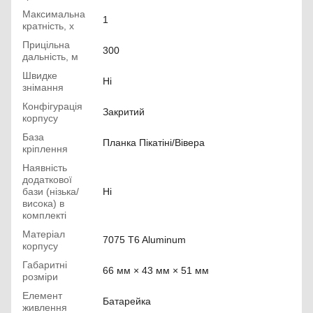
Максимальна
1
кратність, х
Прицільна
300
дальність, м
Швидке
Ні
знімання
Конфігурація
Закритий
корпусу
База
Планка Пікатіні/Вівера
кріплення
Наявність
додаткової
бази (нізька/
Ні
висока) в
комплекті
Матеріал
7075 T6 Aluminum
корпусу
Габаритні
66 мм × 43 мм × 51 мм
розміри
Елемент
Батарейка
живлення