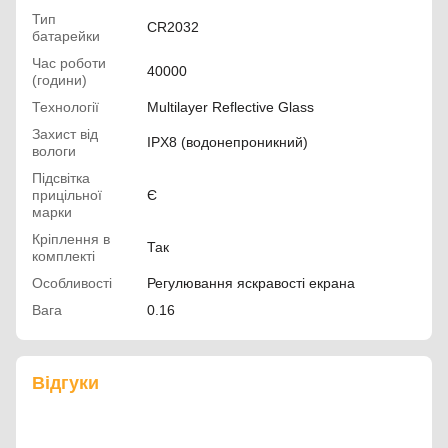
Тип
CR2032
батарейки
Час роботи
40000
(години)
Технології
Multilayer Reflective Glass
Захист від
IPX8 (водонепроникний)
вологи
Підсвітка
прицільної
Є
марки
Кріплення в
Так
комплекті
Особливості
Регулювання яскравості екрана
Вага
0.16
Відгуки