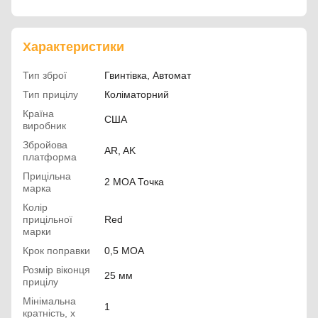
Характеристики
Тип зброї
Гвинтівка, Автомат
Тип прицілу
Коліматорний
Країна
США
виробник
Збройова
AR, AK
платформа
Прицільна
2 MOA Точка
марка
Колір
прицільної
Red
марки
Крок поправки
0,5 MOA
Розмір віконця
25 мм
прицілу
Мінімальна
1
кратність, х