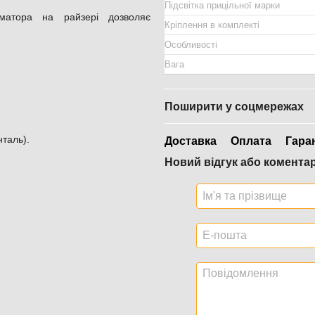
Підсвітка прицільної марки
матора на райзері дозволяє
Кріплення в комплекті
Особливості
Вага
Поширити у соцмережах
таль).
Доставка
Оплата
Гара
Новий відгук або комента