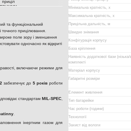
Мінімальна кратність, х
Максимальна кратність, х
Прицільна дальність, м
ний та функціональний
і точного прицілювання.
Швидке знімання
 широке поле зору і зменшення
Конфігурація корпусу
стовувати одночасно як відкриті
База кріплення
Наявність додаткової бази (нізька/
комплекті
кравості, включаючи режими для
Матеріал корпусу
Габаритні розміри
2
забезпечує до
5 років
роботи
Елемент живлення
відповідає стандартам
MIL-SPEC
,
Тип батарейки
Час роботи (години)
catinny
.
Технології
заповнення інертним газом для
Захист від вологи