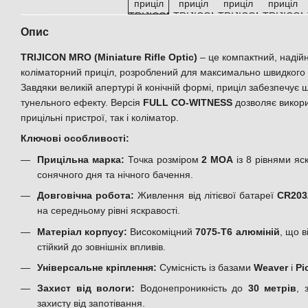
Опис
TRIJICON MRO (Miniature Rifle Optic)
– це компактний, надій
коліматорний приціл, розроблений для максимально швидкого 
Завдяки великій апертурі й конічній формі, приціл забезпечує
тунельного ефекту. Версія
FULL CO-WITNESS
дозволяє викори
прицільні пристрої, так і коліматор.
Ключові особливості:
Прицільна марка:
Точка розміром
2 MOA
із 8 рівнями яс
сонячного дня та нічного бачення.
Довговічна робота:
Живлення від літієвої батареї
CR203
на середньому рівні яскравості.
Матеріал корпусу:
Високоміцний
7075-T6 алюміній
, що 
стійкий до зовнішніх впливів.
Універсальне кріплення:
Сумісність із базами
Weaver
і
Pi
Захист від вологи:
Водонепроникність до
30 метрів
, 
захисту від запотівання.