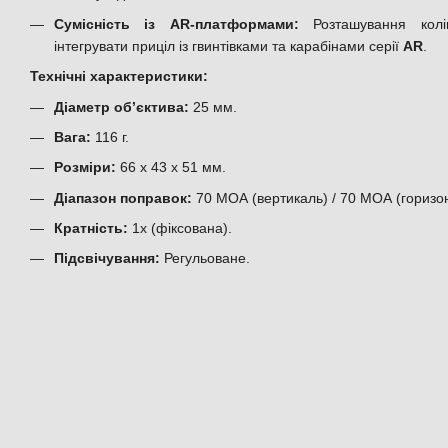
Сумісність із AR-платформами:
Розташування колі
інтегрувати приціл із гвинтівками та карабінами серії
AR
.
Технічні характеристики:
Діаметр об’єктива:
25 мм.
Вага:
116 г.
Розміри:
66 х 43 х 51 мм.
Діапазон поправок:
70 МОА (вертикаль) / 70 МОА (горизон
Кратність:
1х (фіксована).
Підсвічування:
Регульоване.