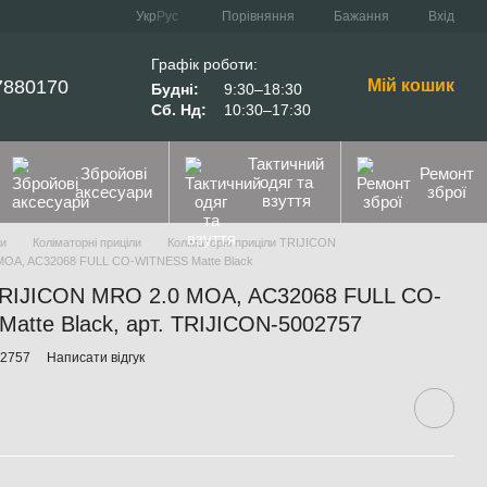
Порівняння
Укр
Рус
Бажання
Вхід
Графік роботи:
7880170
Мій кошик
Будні:
9:30–18:30
Сб. Нд:
10:30–17:30
Тактичний
Збройові
Ремонт
одяг та
аксесуари
зброї
взуття
ли
Коліматорні приціли
Коліматорні приціли TRIJICON
 MOA, AC32068 FULL CO-WITNESS Matte Black
TRIJICON MRO 2.0 MOA, AC32068 FULL CO-
Matte Black, арт. TRIJICON-5002757
02757
Написати відгук