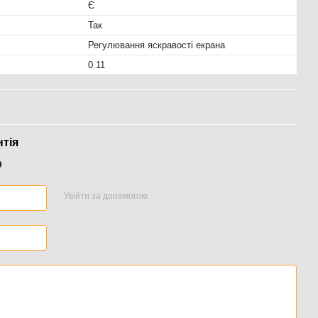
Є
Так
Регулювання яскравості екрана
0.11
нтія
р
Увійти за допомогою