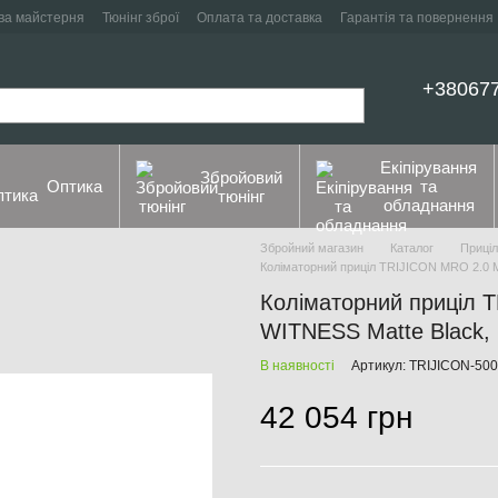
ва майстерня
Тюнінг зброї
Оплата та доставка
Гарантія та повернення
+38067
Екіпірування
Збройовий
Оптика
та
тюнінг
обладнання
Збройний магазин
Каталог
Приці
Коліматорний приціл TRIJICON MRO 2.0
Коліматорний приціл 
WITNESS Matte Black, 
В наявності
Артикул: TRIJICON-50
42 054 грн