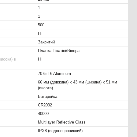
1
1
500
Ні
Закритий
Планка Пікатіні/Вівера
висока) в
Ні
7075 T6 Aluminum
66 мм (довжина) х 43 мм (ширина) х 51 мм
(висота)
Батарейка
CR2032
40000
Multilayer Reflective Glass
IPX8 (водонепроникний)