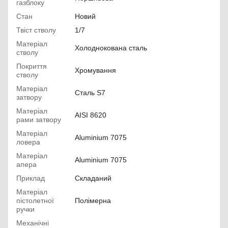
газблоку
Стан
Новий
Твіст стволу
1/7
Матеріал
Холоднокована сталь
стволу
Покриття
Хромування
стволу
Матеріал
Сталь S7
затвору
Матеріал
AISI 8620
рами затвору
Матеріал
Aluminium 7075
ловера
Матеріал
Aluminium 7075
апера
Приклад
Складаний
Матеріал
пістолетної
Полімерна
ручки
Механічні