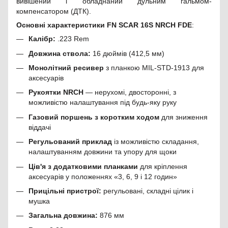
вивішений і обладнаний дульним гальмом-
компенсатором (ДТК).
Основні характеристики FN SCAR 16S NRCH FDE
:
Калібр:
.223 Rem
Довжина ствола:
16 дюймів (412,5 мм)
Монолітний ресивер
з планкою MIL-STD-1913 для
аксесуарів
Рукоятки NRCH
— нерухомі, двосторонні, з
можливістю налаштування під будь-яку руку
Газовий поршень з коротким ходом
для зниження
віддачі
Регульований приклад
із можливістю складання,
налаштуванням довжини та упору для щоки
Ців'я з додатковими планками
для кріплення
аксесуарів у положеннях «3, 6, 9 і 12 годин»
Прицільні пристрої:
регульовані, складні цілик і
мушка
Загальна довжина:
876 мм