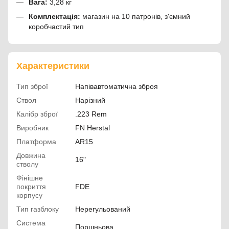
Вага:
3,28 кг
Комплектація:
магазин на 10 патронів, з'ємний
коробчастий тип
Характеристики
Тип зброї
Напівавтоматична зброя
Ствол
Нарізний
Калібр зброї
.223 Rem
Виробник
FN Herstal
Платформа
AR15
Довжина
16"
стволу
Фінішне
покриття
FDE
корпусу
Тип газблоку
Нерегульований
Система
Поршньова