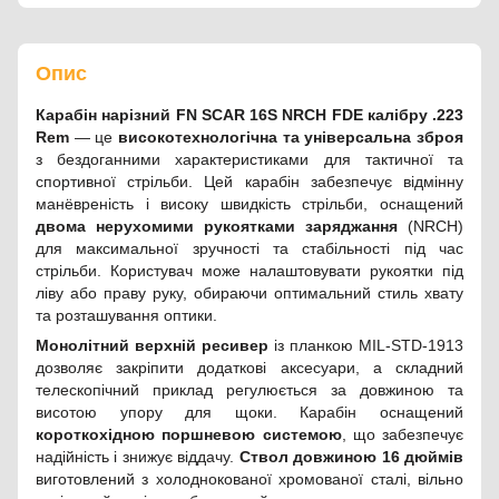
Опис
Карабін нарізний FN SCAR 16S NRCH FDE калібру .223
Rem
— це
високотехнологічна та універсальна зброя
з бездоганними характеристиками для тактичної та
спортивної стрільби. Цей карабін забезпечує відмінну
манёвреність і високу швидкість стрільби, оснащений
двома нерухомими рукоятками заряджання
(NRCH)
для максимальної зручності та стабільності під час
стрільби. Користувач може налаштовувати рукоятки під
ліву або праву руку, обираючи оптимальний стиль хвату
та розташування оптики.
Монолітний верхній ресивер
із планкою MIL-STD-1913
дозволяє закріпити додаткові аксесуари, а складний
телескопічний приклад регулюється за довжиною та
висотою упору для щоки. Карабін оснащений
короткохідною поршневою системою
, що забезпечує
надійність і знижує віддачу.
Ствол довжиною 16 дюймів
виготовлений з холоднокованої хромованої сталі, вільно